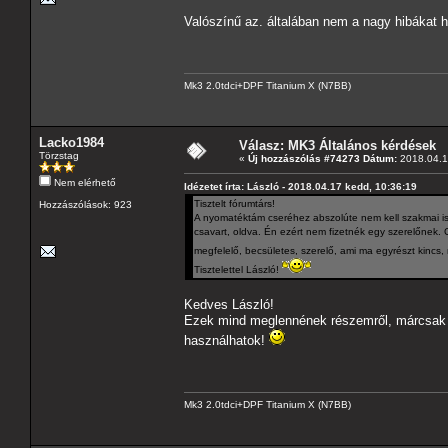
Valószínű az. általában nem a nagy hibákat 
Mk3 2.0tdci+DPF Titanium X (N7BB)
Lacko1984
Válasz: MK3 Általános kérdések
Törzstag
«
Új hozzászólás #74273 Dátum:
2018.04.1
Nem elérhető
Idézetet írta: László - 2018.04.17 kedd, 10:36:19
Tisztelt fórumtárs!
Hozzászólások: 923
A nyomatéktám cseréhez abszolúte nem kell szakmai ism
csavart, oldva. Én ezért nem fizetnék egy szerelőnek
megfelelő, becsületes, szerelő, ami ma egyrészt kincs, 
Tisztelettel László!
Kedves László!
Ezek mind meglennének részemről, márcsak a
használhatok!
Mk3 2.0tdci+DPF Titanium X (N7BB)