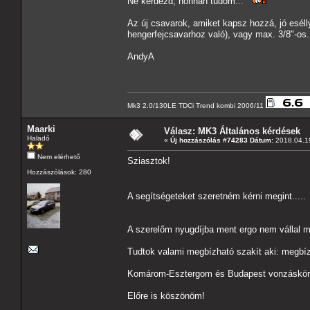
Ne kérdezd, honnan tudom...
Az új csavarok, amiket kapsz hozzá, jó eséll
hengerfejcsavarhoz való), vagy max. 3/8"-os.
AndyA
Mk3 2.0/130LE TDCi Trend kombi 2006/11
Maarki
Válasz: MK3 Általános kérdések
Haladó
«
Új hozzászólás #74283 Dátum:
2018.04.19
Nem elérhető
Sziasztok!
Hozzászólások: 280
A segítségeteket szeretném kérni megint....
A szerelőm nyugdíjba ment ergo nem vállal má
Tudtok valami megbízható szakít aki: megbízh
Komárom-Esztergom és Budapest vonzáskörz
Előre is köszönöm!