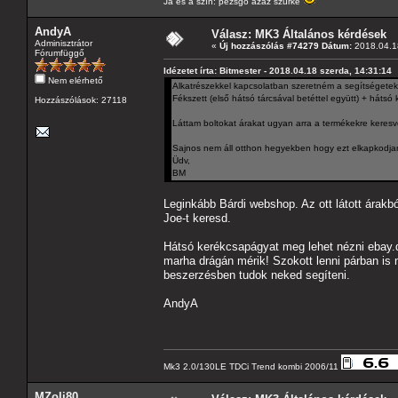
Ja és a szín: pezsgő azaz szürke
AndyA
Válasz: MK3 Általános kérdések
Adminisztrátor
«
Új hozzászólás #74279 Dátum:
2018.04.18
Fórumfüggő
Idézetet írta: Bitmester - 2018.04.18 szerda, 14:31:14
Nem elérhető
Alkatrészekkel kapcsolatban szeretném a segítségeteke
Fékszett (első hátsó tárcsával betéttel együtt) + háts
Hozzászólások: 27118
Láttam boltokat árakat ugyan arra a termékekre ker
Sajnos nem áll otthon hegyekben hogy ezt elkapkodja
Üdv,
BM
Leginkább Bárdi webshop. Az ott látott árak
Joe-t keresd.
Hátsó kerékcsapágyat meg lehet nézni ebay.de
marha drágán mérik! Szokott lenni párban is
beszerzésben tudok neked segíteni.
AndyA
Mk3 2.0/130LE TDCi Trend kombi 2006/11
MZoli80