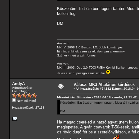
Köszönöm! Ezt észben fogom taratni. Most tél
kelleni fog.
BM
Ami van:
MK IV. 2008 1.6 Benzin. LX. Jobb kormányos.
Itt mindenkinek ezen az oldalon van a kormány.
Szürke - mert a szín fontos
Ami volt:
MK III. 2003. Dec 2.0 TDCi FMBA Kombi Bal kormányos.
Ja és a szín: pezsgő azaz szürke
AndyA
Válasz: MK3 Általános kérdések
Adminisztrátor
«
Új hozzászólás #74282 Dátum:
2018.04.19
Fórumfüggő
Idézetet írta: Bitmester - 2018.04.18 szerda, 21:35:42
Nem elérhető
Köszönöm! Ezt észben fogom taratni. Most téli-nyári cse
Hozzászólások: 27118
BM
Ha magad cseréled a hátsó agyat (nem külön
meglepetés. A gyári csavarok T-50-esek, ami
os rövid dugó fér be a szerelőnyíláson, a fé