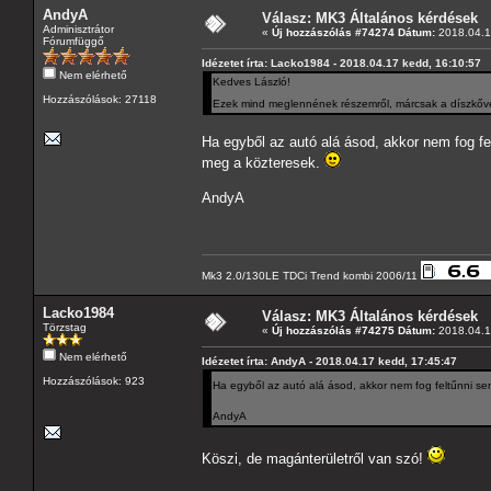
AndyA
Válasz: MK3 Általános kérdések
Adminisztrátor
«
Új hozzászólás #74274 Dátum:
2018.04.1
Fórumfüggő
Idézetet írta: Lacko1984 - 2018.04.17 kedd, 16:10:57
Nem elérhető
Kedves László!
Hozzászólások: 27118
Ezek mind meglennének részemről, márcsak a díszkőve
Ha egyből az autó alá ásod, akkor nem fog f
meg a közteresek.
AndyA
Mk3 2.0/130LE TDCi Trend kombi 2006/11
Lacko1984
Válasz: MK3 Általános kérdések
Törzstag
«
Új hozzászólás #74275 Dátum:
2018.04.1
Nem elérhető
Idézetet írta: AndyA - 2018.04.17 kedd, 17:45:47
Hozzászólások: 923
Ha egyből az autó alá ásod, akkor nem fog feltűnni s
AndyA
Köszi, de magánterületről van szó!