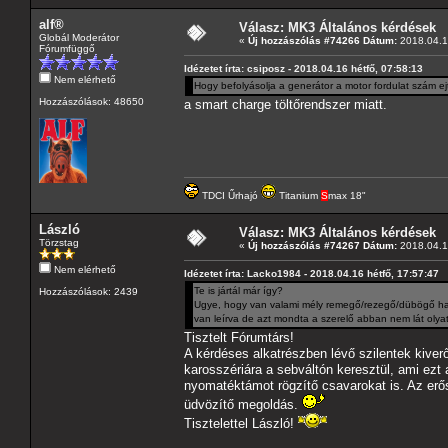
alf®
Válasz: MK3 Általános kérdések
Globál Moderátor
«
Új hozzászólás #74266 Dátum:
2018.04.16
Fórumfüggő
Idézetet írta: csiposz - 2018.04.16 hétfő, 07:58:13
Nem elérhető
Hogy befolyásolja a generátor a motor fordulat szám ejt
Hozzászólások: 48650
a smart charge töltőrendszer miatt.
TDCI Űrhajó
Titanium
S
max 18"
László
Válasz: MK3 Általános kérdések
Törzstag
«
Új hozzászólás #74267 Dátum:
2018.04.1
Nem elérhető
Idézetet írta: Lacko1984 - 2018.04.16 hétfő, 17:57:47
Te is jártál már így?
Hozzászólások: 2439
Ugye, hogy van valami mély remegő/rezegő/dübögő hang
van leírva de azt mondta a szerelő abban nem lát olyat
Tisztelt Fórumtárs!
A kérdéses alkatrészben lévő szilentek kiverő
karosszériára a sebváltón keresztül, ami ezt 
nyomatéktámot rögzítő csavarokat is. Az erős
üdvözítő megoldás.
Tisztelettel László!