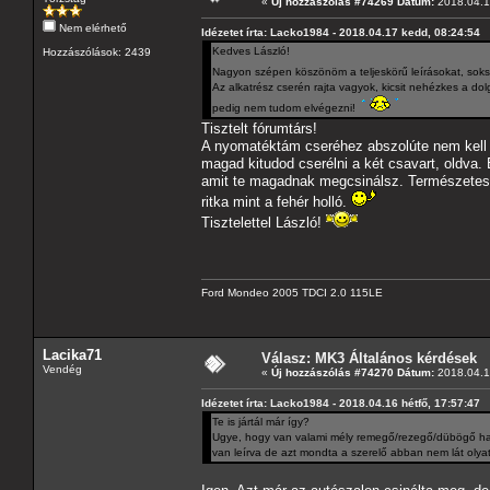
«
Új hozzászólás #74269 Dátum:
2018.04.1
Nem elérhető
Idézetet írta: Lacko1984 - 2018.04.17 kedd, 08:24:54
Kedves László!
Hozzászólások: 2439
Nagyon szépen köszönöm a teljeskörű leírásokat, soks
Az alkatrész cserén rajta vagyok, kicsit nehézkes a d
pedig nem tudom elvégezni!
Tisztelt fórumtárs!
A nyomatéktám cseréhez abszolúte nem kell s
magad kitudod cserélni a két csavart, oldva
amit te magadnak megcsinálsz. Természetesen
ritka mint a fehér holló.
Tisztelettel László!
Ford Mondeo 2005 TDCI 2.0 115LE
Lacika71
Válasz: MK3 Általános kérdések
Vendég
«
Új hozzászólás #74270 Dátum:
2018.04.1
Idézetet írta: Lacko1984 - 2018.04.16 hétfő, 17:57:47
Te is jártál már így?
Ugye, hogy van valami mély remegő/rezegő/dübögő hang
van leírva de azt mondta a szerelő abban nem lát olyat