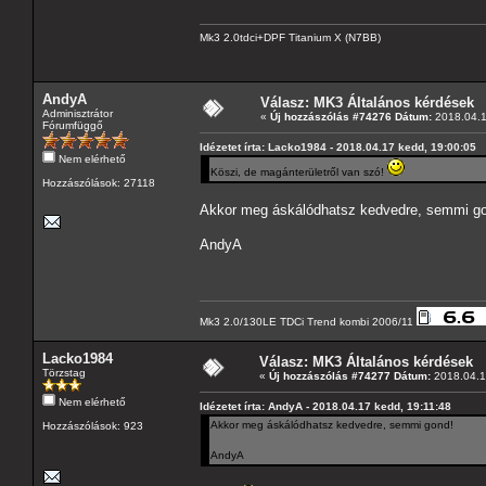
Mk3 2.0tdci+DPF Titanium X (N7BB)
AndyA
Válasz: MK3 Általános kérdések
Adminisztrátor
«
Új hozzászólás #74276 Dátum:
2018.04.1
Fórumfüggő
Idézetet írta: Lacko1984 - 2018.04.17 kedd, 19:00:05
Nem elérhető
Köszi, de magánterületről van szó!
Hozzászólások: 27118
Akkor meg áskálódhatsz kedvedre, semmi g
AndyA
Mk3 2.0/130LE TDCi Trend kombi 2006/11
Lacko1984
Válasz: MK3 Általános kérdések
Törzstag
«
Új hozzászólás #74277 Dátum:
2018.04.1
Nem elérhető
Idézetet írta: AndyA - 2018.04.17 kedd, 19:11:48
Akkor meg áskálódhatsz kedvedre, semmi gond!
Hozzászólások: 923
AndyA