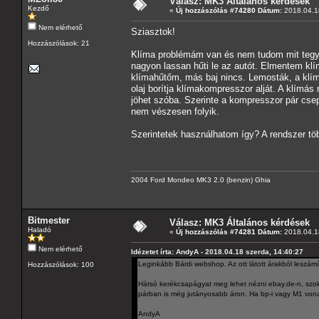
Válasz: MK3 Általános kérdések
Kezdő
«
Új hozzászólás #74280 Dátum:
2018.04.18
Nem elérhető
Sziasztok!
Hozzászólások: 21
Klíma problémám van és nem tudom mit tegye
nagyon lassan hűti le az autót. Elmentem klím
klímahűtőm, más baj nincs. Lemosták, a klíma
olaj borítja klímakompresszor alját. A klímá
jöhet szóba. Szerinte a kompresszor pár csep
nem vészesen folyik.
Szerintetek használhatom így? A rendszer tö
2004 Ford Mondeo MK3 2.0 (benzin) Ghia
Bitmester
Válasz: MK3 Általános kérdések
Haladó
«
Új hozzászólás #74281 Dátum:
2018.04.18
Nem elérhető
Idézetet írta: AndyA - 2018.04.18 szerda, 14:40:27
Leginkább Bárdi webshop. Az ott látott árakból leszá
Hozzászólások: 100
Hátsó kerékcsapágyat meg lehet nézni ebay.de-n, szokot
párban is még jutányosabb áron. Ha bp-i vagy M1 von
AndyA