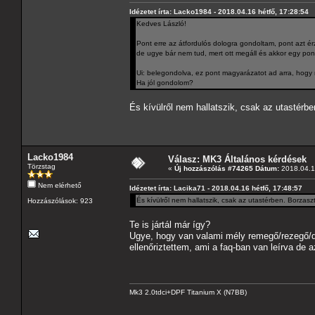
Idézetet írta: Lacko1984 - 2018.04.16 hétfő, 17:28:54
Kedves László!
Pont erre az átfordulós dologra gondoltam, pont azt 
de ugye bár nem tud, mert ott megáll és akkor egy pont
Ui: belegondolva, ez pont magyarázatot ad arra, hogy m
Ha jól gondolom?
És kívülről nem hallatszik, csak az utastérb
Lacko1984
Válasz: MK3 Általános kérdések
Törzstag
«
Új hozzászólás #74265 Dátum:
2018.04.16
Nem elérhető
Idézetet írta: Lacika71 - 2018.04.16 hétfő, 17:48:57
És kívülről nem hallatszik, csak az utastérben. Borzas
Hozzászólások: 923
Te is jártál már így?
Ugye, hogy van valami mély remegő/rezegő/d
ellenőriztettem, ami a faq-ban van leírva de 
Mk3 2.0tdci+DPF Titanium X (N7BB)