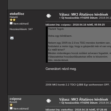
etekefiloz
Válasz: MK3 Általános kérdések
Haladó
«
Új hozzászólás #74255 Dátum:
2018.04.16
Nem elérhető
Idézetet írta: csiposz - 2018.04.16 hétfő, 05:59:25
Tisztelt Tagok.
Hozzászólások: 347
Volna egy kérdésem.
Nekem egy 2005-ös 2.0-es TDCi mondeo kombim van, és
fordulatot a motor úgy, hogy a gázpedál már el van e
Ez mitől lehet?
Minden érdemleges hozzá szólást szívesen fogadok, mer
Válaszaitokat hozzászólásaitokat előre is köszönöm.
Üdv. mindenkinek.
Generátort nézd meg.
2006 MK3 kombi 2.2 TDCI QJBB Egr szoftveresen OFF, C
csiposz
Válasz: MK3 Általános kérdések
Kezdő
«
Új hozzászólás #74256 Dátum:
2018.04.16
Nem elérhető
Idézetet írta: etekefiloz - 2018.04.16 hétfő, 07:28:46