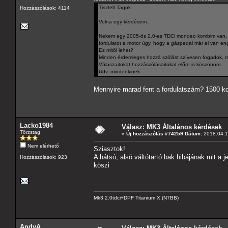
Tisztelt Tagok.
Hozzászólások: 4114
Volna egy kérdésem.
Nekem egy 2005-ös 2.0-es TDCi mondeo kombim van, és
fordulatot a motor úgy, hogy a gázpedál már el van e
Ez mitől lehet?
Minden érdemleges hozzá szólást szívesen fogadok, mer
Válaszaitokat hozzászólásaitokat előre is köszönöm.
Üdv. mindenkinek.
Mennyire marad fent a fordulatszám? 1500 ko
Lacko1984
Válasz: MK3 Általános kérdések
Törzstag
«
Új hozzászólás #74259 Dátum:
2018.04.16
Nem elérhető
Sziasztok!
A hátsó, alsó váltótartó bak hibájának mit a je
Hozzászólások: 923
köszi
Mk3 2.0tdci+DPF Titanium X (N7BB)
AndyA