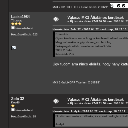
Mk3 2.0/130LE TDCi Trend kombi 2006/11
Lacko1984
Válasz: MK3 Általános kérdések
Törzstag
«
Új hozzászólás #74290 Dátum:
2018.04.22
Nem elérhető
Idézetet írta: Zola 32 - 2018.04.22 vasárnap, 18:47:10
Sziasztok
Hozzászólások: 923
Olyan kérdésem lenne hogy a kéziféket hol tudom állit
Megy műszakira a gép de nagyon fent fog
Féknyergek lettek cserélve az tuti mükődik
2002 2.0tdci
Köszi üdv Zoli
Úgy tudom arra nincs elöírás, hogy hány katta
Mk3 2.0tdci+DPF Titanium X (N7BB)
Zola 32
Válasz: MK3 Általános kérdések
Kezdő
«
Új hozzászólás #74291 Dátum:
2018.04.22
Nem elérhető
Idézetet írta: AndyA - 2018.04.22 vasárnap, 18:52:17
FL előtt automata az állítóka, és szeret bedögleni. Kell
Hozzászólások: 18
AndyA