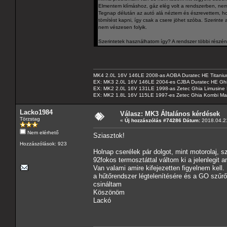
Elmentem klímáshoz, gáz elég volt a rendszerben, nem ke
Tegnap délután az autó alá néztem és észrevettem, hog
tömítést kapni, így csak a csere jöhet szóba. Szerinte
nem vészesen folyik.
Szerintetek használhatom így? A rendszer többi részé
MK4 2.0L 16V 146LE 2008-as AOBA Duratec HE Titanium
EX: MK3 2.0L 16V 146LE 2004-es CJBA Duratec HE Gh
EX: MK2 2.0L 16V 131LE 1998-as Zetec Ghia Limusine 
EX: MK2 1.8L 16V 115LE 1997-es Zetec Ghia Kombi Ma
Lacko1984
Válasz: MK3 Általános kérdések
Törzstag
«
Új hozzászólás #74286 Dátum:
2018.04.21
Nem elérhető
Sziasztok!
Hozzászólások: 923
Holnap cserélek pár dolgot, mint motorolaj, sz
92fokos termosztáttal váltom ki a jelenlegit 
Van valami amire kifejezetten figyelnem kell.
a hűtőrendszer légtelenítésére és a GO szűr
csináltam
Köszönöm
Lackó