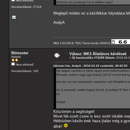
Nem elérhető
Köszi és ezt pontosan hol is találom meg?
Hozzászólások: 27118
Meglepő módon ez a kézifékkar folytatása le
AndyA
Mk3 2.0/130LE TDCi Trend kombi 2006/11
Bitmester
Válasz: MK3 Általános kérdések
Haladó
«
Új hozzászólás #74295 Dátum:
2018.04.2
Nem elérhető
Idézetet írta: AndyA - 2018.04.19 csütörtök, 08:42:59
Ha magad cseréled a hátsó agyat (nem különösebben ne
Hozzászólások: 100
50-esek, amihez vagy egy hosszú (10-12 cm) bit kell eg
sem árt, ha van beszakadt csavarhoz való kihajtód i
Az új csavarok, amiket kapsz hozzá, jó eséllyel E-Torx
os.
AndyA
Köszönöm a segítséget!
Mivel fék-szett csere is lesz ezért inkább m
Hétközben későn érek haza (talán még a gye
állok!