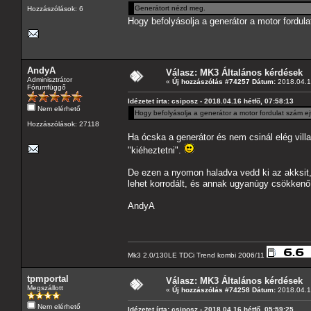
Generátort nézd meg.
Hozzászólások: 6
Hogy befolyásolja a generátor a motor fordula
AndyA
Válasz: MK3 Általános kérdések
Adminisztrátor
«
Új hozzászólás #74257 Dátum:
2018.04.16
Fórumfüggő
Idézetet írta: csiposz - 2018.04.16 hétfő, 07:58:13
Nem elérhető
Hogy befolyásolja a generátor a motor fordulat szám ejt
Hozzászólások: 27118
Ha ócska a generátor és nem csinál elég vill
"kiéheztetni".
De ezen a nyomon haladva vedd ki az akksit, 
lehet korrodált, és annak ugyanúgy csökkenő
AndyA
Mk3 2.0/130LE TDCi Trend kombi 2006/11
tpmportal
Válasz: MK3 Általános kérdések
Megszállott
«
Új hozzászólás #74258 Dátum:
2018.04.16
Nem elérhető
Idézetet írta: csiposz - 2018.04.16 hétfő, 05:59:25