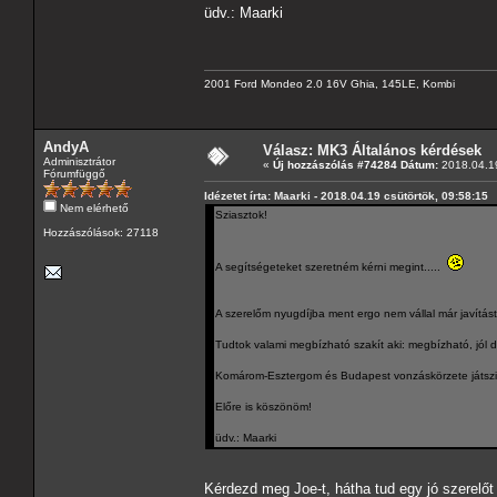
üdv.: Maarki
2001 Ford Mondeo 2.0 16V Ghia, 145LE, Kombi
AndyA
Válasz: MK3 Általános kérdések
Adminisztrátor
«
Új hozzászólás #74284 Dátum:
2018.04.19
Fórumfüggő
Idézetet írta: Maarki - 2018.04.19 csütörtök, 09:58:15
Nem elérhető
Sziasztok!
Hozzászólások: 27118
A segítségeteket szeretném kérni megint.....
A szerelőm nyugdíjba ment ergo nem vállal már javítást
Tudtok valami megbízható szakít aki: megbízható, jól d
Komárom-Esztergom és Budapest vonzáskörzete játszi
Előre is köszönöm!
üdv.: Maarki
Kérdezd meg Joe-t, hátha tud egy jó szerel