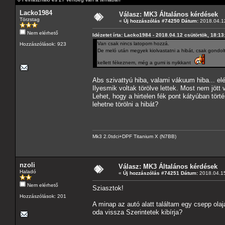
Lacko1984
Válasz: MK3 Általános kérdések
Törzstag
«
Új hozzászólás #74250 Dátum:
2018.04.12
Nem elérhető
Idézetet írta: Lacko1984 - 2018.04.12 csütörtök, 18:13
Van csak nincs latopom hozzá.
Hozzászólások: 923
De meló után megyek kiolvastatni a hibát, csak gond
kellett fékeznem, még a gumi is nyikkant
Abs szivattyú hiba, valami vákuum hiba... el
Ilyesmik voltak törölve lettek. Most nem jöt
Lehet, hogy a hirtelen fék pont kátyúban tör
lehetne törölni a hibát?
Mk3 2.0tdci+DPF Titanium X (N7BB)
nzoli
Válasz: MK3 Általános kérdések
Haladó
«
Új hozzászólás #74251 Dátum:
2018.04.15
Nem elérhető
Sziasztok!
Hozzászólások: 201
A minap az autó alatt találtam egy csepp ol
oda vissza Szerintetek kibírja?