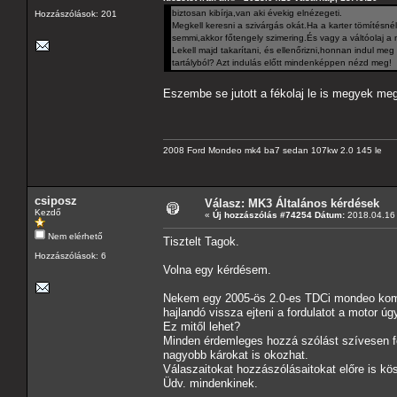
biztosan kibírja,van aki évekig elnézegeti.
Hozzászólások: 201
Megkell keresni a szivárgás okát.Ha a karter tömítésné
semmi,akkor főtengely szimering.És vagy a váltóolaj a 
Lekell majd takarítani, és ellenőrizni,honnan indul meg
tartályból? Azt indulás előtt mindenképpen nézd meg!
Eszembe se jutott a fékolaj le is megyek me
2008 Ford Mondeo mk4 ba7 sedan 107kw 2.0 145 le
csiposz
Válasz: MK3 Általános kérdések
Kezdő
«
Új hozzászólás #74254 Dátum:
2018.04.16 
Nem elérhető
Tisztelt Tagok.
Hozzászólások: 6
Volna egy kérdésem.
Nekem egy 2005-ös 2.0-es TDCi mondeo komb
hajlandó vissza ejteni a fordulatot a motor ú
Ez mitől lehet?
Minden érdemleges hozzá szólást szívesen fog
nagyobb károkat is okozhat.
Válaszaitokat hozzászólásaitokat előre is k
Üdv. mindenkinek.