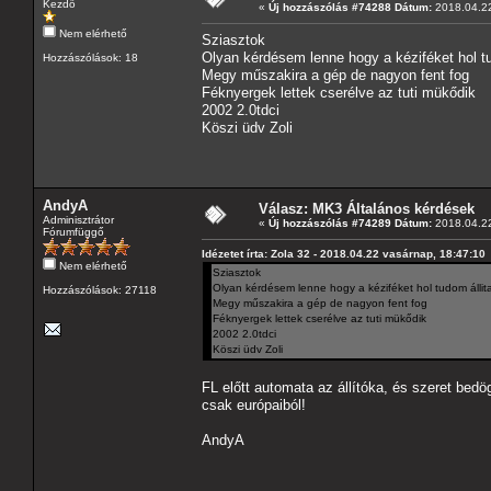
Kezdő
«
Új hozzászólás #74288 Dátum:
2018.04.22
Nem elérhető
Sziasztok
Olyan kérdésem lenne hogy a kéziféket hol tu
Hozzászólások: 18
Megy műszakira a gép de nagyon fent fog
Féknyergek lettek cserélve az tuti mükődik
2002 2.0tdci
Köszi üdv Zoli
AndyA
Válasz: MK3 Általános kérdések
Adminisztrátor
«
Új hozzászólás #74289 Dátum:
2018.04.22
Fórumfüggő
Idézetet írta: Zola 32 - 2018.04.22 vasárnap, 18:47:10
Nem elérhető
Sziasztok
Olyan kérdésem lenne hogy a kéziféket hol tudom állit
Hozzászólások: 27118
Megy műszakira a gép de nagyon fent fog
Féknyergek lettek cserélve az tuti mükődik
2002 2.0tdci
Köszi üdv Zoli
FL előtt automata az állítóka, és szeret bedög
csak európaiból!
AndyA