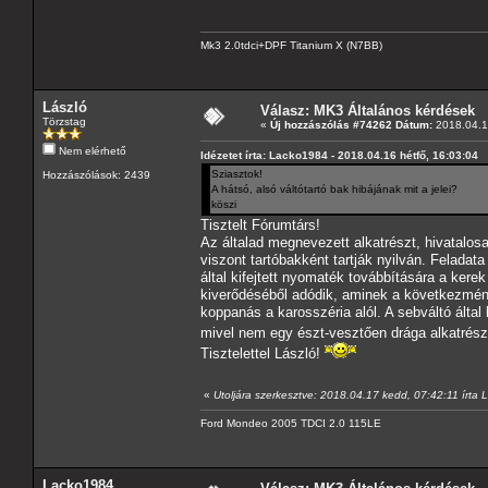
Mk3 2.0tdci+DPF Titanium X (N7BB)
László
Válasz: MK3 Általános kérdések
Törzstag
«
Új hozzászólás #74262 Dátum:
2018.04.16
Nem elérhető
Idézetet írta: Lacko1984 - 2018.04.16 hétfő, 16:03:04
Sziasztok!
Hozzászólások: 2439
A hátsó, alsó váltótartó bak hibájának mit a jelei?
köszi
Tisztelt Fórumtárs!
Az általad megnevezett alkatrészt, hivatalo
viszont tartóbakként tartják nyilván. Felada
által kifejtett nyomaték továbbítására a ker
kiverődéséből adódik, aminek a következmény
koppanás a karosszéria alól. A sebváltó által
mivel nem egy észt-vesztően drága alkatrész
Tisztelettel László!
«
Utoljára szerkesztve: 2018.04.17 kedd, 07:42:11 írta 
Ford Mondeo 2005 TDCI 2.0 115LE
Lacko1984