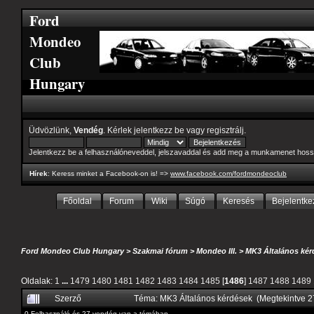
Ford
Mondeo
Club
Hungary
Üdvözlünk,
Vendég
. Kérlek
jelentkezz be
vagy
regisztrálj
.
Jelentkezz be a felhasználóneveddel, jelszavaddal és add meg a munkamenet hoss
Hírek
: Keress minket a Facebook-on is! =>
www.facebook.com/fordmondeoclub
Főoldal
Forum
Wiki
Súgó
Keresés
Bejelentke
Ford Mondeo Club Hungary
>
Szakmai fórum
>
Mondeo III.
>
MK3 Általános kér
Oldalak:
1
...
1479
1480
1481
1482
1483
1484
1485
[
1486
]
1487
1488
1489
Szerző
Téma: MK3 Általános kérdések (Megtekintve 
0 Felhasználó és 27 vendég van a témában