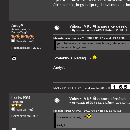
Igen. Azt már az autószalon csinálta meg, de
álló szerelőt, hogy hallja-e, de azt mondta, 
AndyA
Válasz: MK3 Általános kérdések
Adminisztrátor
«
Új hozzászólás #74271 Dátum:
2018.04.1
Fórumfüggő
Idézetet írta: Lacika71 - 2018.04.17 kedd, 13:21:38
Nem elérhető
Igen. Azt már az autószalon csinálta meg, de valami bo
azt mondta, hogy nem.
Hozzászólások: 27118
Szelektív süketség...?
AndyA
Mk3 2.0/130LE TDCi Trend kombi 2006/11
Lacko1984
Válasz: MK3 Általános kérdések
Törzstag
«
Új hozzászólás #74272 Dátum:
2018.04.1
Nem elérhető
Idézetet írta: AndyA - 2018.04.17 kedd, 13:48:02
Hozzászólások: 923
Szelektív süketség...?
AndyA