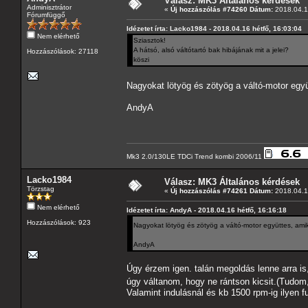
Válasz: MK3 Általános kérdések
Adminisztrátor
«
Új hozzászólás #74260 Dátum:
2018.04.16
Fórumfüggő
Idézetet írta: Lacko1984 - 2018.04.16 hétfő, 16:03:04
Nem elérhető
Sziasztok!
A hátsó, alsó váltótartó bak hibájának mit a jelei?
Hozzászólások: 27118
köszi
Nagyokat lötyög és zötyög a váltó-motor együt
AndyA
Mk3 2.0/130LE TDCi Trend kombi 2006/11
Lacko1984
Válasz: MK3 Általános kérdések
Törzstag
«
Új hozzászólás #74261 Dátum:
2018.04.16
Nem elérhető
Idézetet írta: AndyA - 2018.04.16 hétfő, 16:16:18
Hozzászólások: 923
Nagyokat lötyög és zötyög a váltó-motor együttes, amiko
AndyA
Úgy érzem igen. talán megoldás lenne arra i
úgy váltanom, hogy ne rántson kicsit.(Tudom
Valamint indulásnál és kb 1500 rpm-ig ilyen 