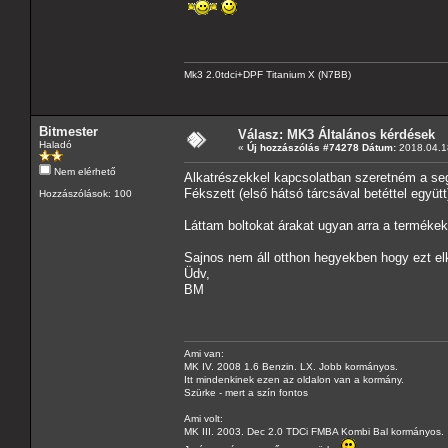
Mk3 2.0tdci+DPF Titanium X (N7BB)
Bitmester
Válasz: MK3 Általános kérdések
Haladó
«
Új hozzászólás #74278 Dátum:
2018.04.18
Nem elérhető
Alkatrészekkel kapcsolatban szeretném a seg
Fékszett (első hátsó tárcsával betéttel együ
Hozzászólások: 100
Láttam boltokat árakat ugyan arra a termék
Sajnos nem áll otthon hegyekben hogy ezt e
Üdv,
BM
Ami van:
MK IV. 2008 1.6 Benzin. LX. Jobb kormányos.
Itt mindenkinek ezen az oldalon van a kormány.
Szürke - mert a szín fontos
Ami volt:
MK III. 2003. Dec 2.0 TDCi FMBA Kombi Bal kormányos.