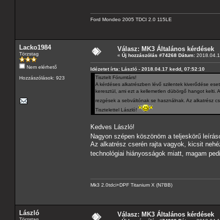
Ford Mondeo 2005 TDCI 2.0 115LE
Lacko1984
Válasz: MK3 Általános kérdések
Törzstag
«
Új hozzászólás #74268 Dátum:
2018.04.1
Nem elérhető
Idézetet írta: László - 2018.04.17 kedd, 07:52:10
Tisztelt Fórumtárs!
Hozzászólások: 923
A kérdéses alkatrészben lévő szilentek kiverődése eseté
keresztül, ami ezt a kellemetlen dübörgő hangot kelti. 
rezgések a sebváltónak se használnak. Az alkatrész c
Tisztelettel László!
Kedves László!
Nagyon szépen köszönöm a teljeskörű leírás
Az alkatrész cserén rajta vagyok, kicsit ne
technológiai hiányosságok miatt, magam ped
Mk3 2.0tdci+DPF Titanium X (N7BB)
László
Válasz: MK3 Általános kérdések
Törzstag