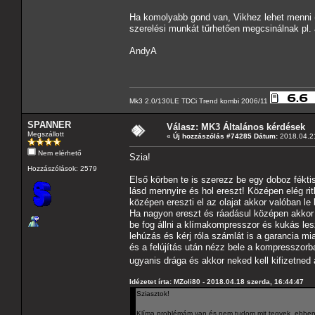
Ha komolyabb gond van, Vikhez lehet menni 
szerelési munkát tűrhetően megcsinálnak pl. 
AndyA
Mk3 2.0/130LE TDCi Trend kombi 2006/11
SPANNER
Válasz: MK3 Általános kérdések
Megszállott
«
Új hozzászólás #74285 Dátum:
2018.04.21
Nem elérhető
Szia!
Hozzászólások: 2579
Első körben te is szerezz be egy doboz fékti
lásd mennyire és hol ereszt! Középen elég r
középen ereszti el az olajat akkor valóban le
Ha nagyon ereszt és ráadásul középen akkor a
be fog állni a klímakompresszor és kukás lesz!
lehúzás és kérj róla számlát is a garancia mi
és a felújítás után nézz bele a kompresszorba
ugyanis drága és akkor neked kell kifizetned 
Idézetet írta: MZoli80 - 2018.04.18 szerda, 16:44:47
Sziasztok!
Klíma problémám van és nem tudom mit tegyek, ebben k