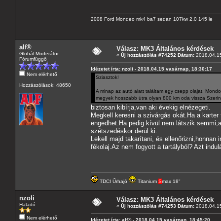
2008 Ford Mondeo mk4 ba7 sedan 107kw 2.0 145 le
alf®
Válasz: MK3 Általános kérdések
Globál Moderátor
«
Új hozzászólás #74252 Dátum:
2018.04.15
Fórumfüggő
Idézetet írta: nzoli - 2018.04.15 vasárnap, 18:30:17
Nem elérhető
Sziasztok!
Hozzászólások: 48650
A minap az autó alatt találtam egy csepp olajat. Mon
megyek hosszabb útra olyan 800 km oda vissza Szerint
biztosan kibírja,van aki évekig elnézegeti.
Megkell keresni a szivárgás okát.Ha a karter 
engedhet.Ha pedig kívül nem látszik semmi,ak
szétszedéskor derül ki.
Lekell majd takarítani, és ellenőrizni,honnan
fékolaj.Az nem fogyott a tartályból? Azt ind
TDCI Űrhajó
Titanium
S
max 18"
nzoli
Válasz: MK3 Általános kérdések
Haladó
«
Új hozzászólás #74253 Dátum:
2018.04.15
Nem elérhető
Idézetet írta: alf® - 2018.04.15 vasárnap, 18:45:20