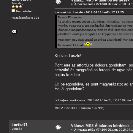
Válasz: MK3 Általános kérdések
Törzstag
«
Új hozzászólás #74263 Dátum:
2018.04.16
Nem elérhető
Idézetet írta: László - 2018.04.16 hétfő, 17:21:25
Tisztelt Fórumtárs!
Hozzászólások: 923
Az általad megnevezett alkatrészt, hivatalosan sebessé
nyilván. Feladata a sebességváltó átfordulásának mega
támnak a meghibásodása a támban lévő szilentek erőt
jelentkező erőteljes rángatás és koppanás a karosszéria
mivel nem egy észt-vesztően drága alkatrészről van sz
Tisztelettel László!
Kedves László!
Pont erre az átfordulós dologra gondoltam, 
sebváltó és megpróbálna forogni de ugye bár n
hajtás kezdete.
Ui: belegondolva, ez pont magyarázatot ad arr
Ha jól gondolom?
«
Utoljára szerkesztve: 2018.04.16 hétfő, 17:47:09 írt
Mk3 2.0tdci+DPF Titanium X (N7BB)
Lacika71
Válasz: MK3 Általános kérdések
Vendég
«
Új hozzászólás #74264 Dátum:
2018.04.16