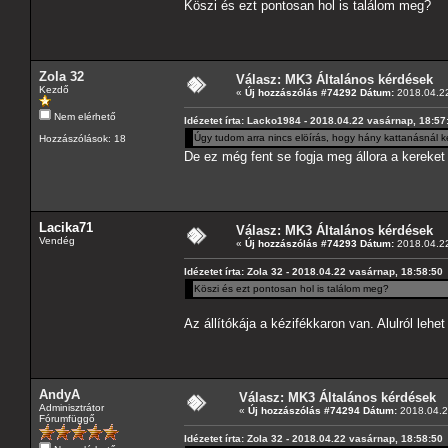
Köszi és ezt pontosan hol is találom meg?
Zola 32
Válasz: MK3 Általános kérdések
Kezdő
«
Új hozzászólás #74292 Dátum:
2018.04.22
Nem elérhető
Idézetet írta: Lacko1984 - 2018.04.22 vasárnap, 18:57
Úgy tudom arra nincs elöírás, hogy hány kattanásnál ke
Hozzászólások: 18
De ez még fent se fogja meg állora a kereket 
Lacika71
Válasz: MK3 Általános kérdések
Vendég
«
Új hozzászólás #74293 Dátum:
2018.04.22
Idézetet írta: Zola 32 - 2018.04.22 vasárnap, 18:58:50
Köszi és ezt pontosan hol is találom meg?
Az állítókája a kézifékkaron van. Alulról lehet
AndyA
Válasz: MK3 Általános kérdések
Adminisztrátor
«
Új hozzászólás #74294 Dátum:
2018.04.23
Fórumfüggő
Idézetet írta: Zola 32 - 2018.04.22 vasárnap, 18:58:50