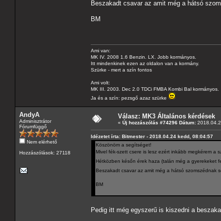
Beszakadt csavar az amit még a hátsó szoms
BM
Ami van:
MK IV. 2008 1.6 Benzin. LX. Jobb kormányos.
Itt mindenkinek ezen az oldalon van a kormány.
Szürke - mert a szín fontos
Ami volt:
MK III. 2003. Dec 2.0 TDCi FMBA Kombi Bal kormányos.
Ja és a szín: pezsgő azaz szürke
AndyA
Válasz: MK3 Általános kérdések
Adminisztrátor
«
Új hozzászólás #74296 Dátum:
2018.04.2
Fórumfüggő
Idézetet írta: Bitmester - 2018.04.24 kedd, 08:04:57
Nem elérhető
Köszönöm a segítséget!
Mivel fék-szett csere is lesz ezért inkább megkérem a 
Hozzászólások: 27118
Hétközben későn érek haza (talán még a gyerekeket fe
Beszakadt csavar az amit még a hátsó szomszédnak sem
BM
Pedig itt még egyszerű is kiszedni a beszakad