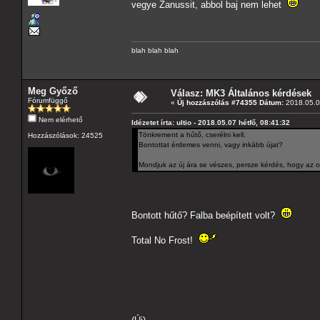
vegye Zanussit, abbol baj nem lehet
blah blah blah
Meg Győző
Válasz: MK3 Általános kérdések
Fórumfüggő
«
Új hozzászólás #74355 Dátum:
2018.05.07
Nem elérhető
Idézetet írta: ultio - 2018.05.07 hétfő, 08:41:32
Tönkrement a hűtő, cserélni kell.
Hozzászólások: 24525
Bontottat érdemes venni, vagy inkább újat?
Mondjuk az új ára se vészes, persze kérdés, hogy az o
Bontott hűtő? Falba beépített volt?
Total No Frost!