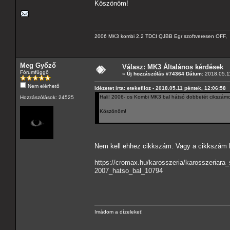
Köszönöm!
2006 MK3 kombi 2.2 TDCI QJBB Egr szoftveresen OFF, C
Meg Győző
Válasz: MK3 Általános kérdések
Fórumfüggő
«
Új hozzászólás #74364 Dátum:
2018.05.11
Nem elérhető
Idézetet írta: etekefiloz - 2018.05.11 péntek, 12:06:58
Hali! 2006- os Kombi MK3 bal hátsó dobbetét cikszámot 
Hozzászólások: 24525
Köszönöm!
Nem kell ehhez cikkszám. Vagy a cikkszám 
https://cromax.hu/karosszeria/karosszeria
2007_hatso_bal_10794
Imádom a dízeleket!