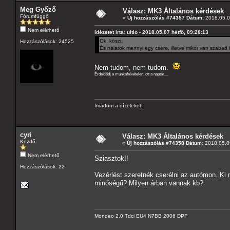
Meg Győző
Válasz: MK3 Általános kérdések
Fórumfüggő
«
Új hozzászólás #74357 Dátum:
2018.05.07
Nem elérhető
Idézetet írta: ultio - 2018.05.07 hétfő, 09:28:13
Ok, köszi.
Hozzászólások: 24525
És nálatok mennyi egy csere, illetve mikor van szabad 
Nem tudom, nem tudom.
Érdeklődj a munkafelvételen, ott a naptár....
Imádom a dízeleket!
cyri
Válasz: MK3 Általános kérdések
Kezdő
«
Új hozzászólás #74358 Dátum:
2018.05.09
Nem elérhető
Sziasztok!!
Hozzászólások: 22
Vezérlést szeretnék cserélni az autómon. Ki 
minőségű? Milyen árban vannak kb?
Mondeo 2.0 Tdci EU4 N7BB 2006 DPF