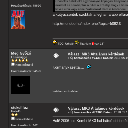
Sziasztok,hallok elöl egy bizonyos kopogást kanyarod
mindent és nem kaptuk a hibát,ő azt álitja hogy a k
Hozzászólások: 48650
köves uton vagy nem? Válaszokat elöre is köszönöm!
a kutyacsontok szoktak a leghamarabb elfáradn
http://mondeo.hu/index.php?topic=5092.0
TDCI Űrhajó
Titanium
S
max 18"
Meg Győző
Válasz: MK3 Általános kérdések
Fórumfüggő
«
Új hozzászólás #74362 Dátum:
2018.05.10
Nem elérhető
Kormánykazetta....
Hozzászólások: 24525
Imádom a dízeleket!
etekefiloz
Válasz: MK3 Általános kérdések
Haladó
«
Új hozzászólás #74363 Dátum:
2018.05.11
Nem elérhető
Hali! 2006- os Kombi MK3 bal hátsó dobbetét 
Hozzászólások: 347