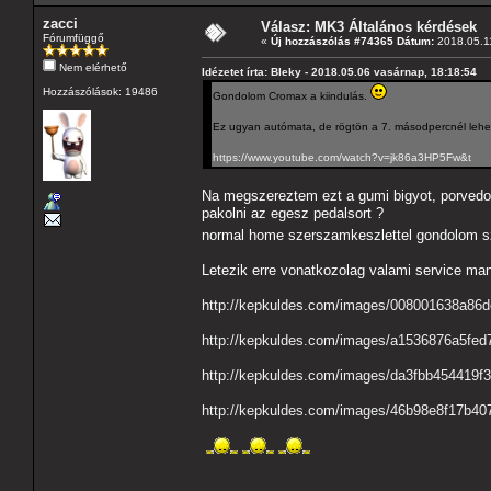
zacci
Válasz: MK3 Általános kérdések
Fórumfüggő
«
Új hozzászólás #74365 Dátum:
2018.05.11
Nem elérhető
Idézetet írta: Bleky - 2018.05.06 vasárnap, 18:18:54
Hozzászólások: 19486
Gondolom Cromax a kiindulás.
Ez ugyan autómata, de rögtön a 7. másodpercnél lehet 
https://www.youtube.com/watch?v=jk86a3HP5Fw&t
Na megszereztem ezt a gumi bigyot, porvedot 
pakolni az egesz pedalsort ?
normal home szerszamkeszlettel gondolom sz
Letezik erre vonatkozolag valami service man
http://kepkuldes.com/images/008001638a86
http://kepkuldes.com/images/a1536876a5fed
http://kepkuldes.com/images/da3fbb454419f
http://kepkuldes.com/images/46b98e8f17b40