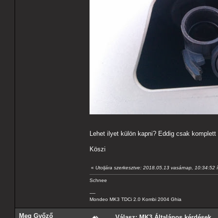
Lehet ilyet külön kapni? Eddig csak komplett 
Köszi
«
Utoljára szerkesztve: 2018.05.13 vasárnap, 10:34:52 
Schnee
----
Mondeo MK3 TDCi 2.0 Kombi 2004 Ghia
Meg Győző
Válasz: MK3 Általános kérdések