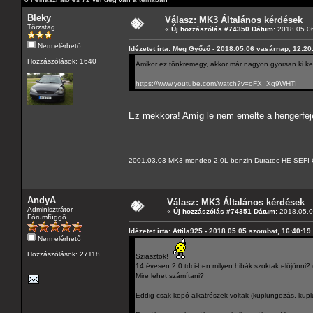
Bleky
Válasz: MK3 Általános kérdések
Törzstag
«
Új hozzászólás #74350 Dátum:
2018.05.06
Nem elérhető
Idézetet írta: Meg Győző - 2018.05.06 vasárnap, 12:20
Hozzászólások: 1640
Amikor ez tönkremegy, akkor már nagyon gyorsan ki kel
https://www.youtube.com/watch?v=oFX_Xq9WHTI
Ez mekkora! Amíg le nem emelte a hengerfeje
2001.03.03 MK3 mondeo 2.0L benzin Duratec HE SEFI 
AndyA
Válasz: MK3 Általános kérdések
Adminisztrátor
«
Új hozzászólás #74351 Dátum:
2018.05.07
Fórumfüggő
Idézetet írta: Attila925 - 2018.05.05 szombat, 16:40:19
Nem elérhető
Hozzászólások: 27118
Sziasztok!
14 évesen 2.0 tdci-ben milyen hibák szoktak előjönni
Mire lehet számítani?
Eddig csak kopó alkatrészek voltak (kuplungozás, kuplu