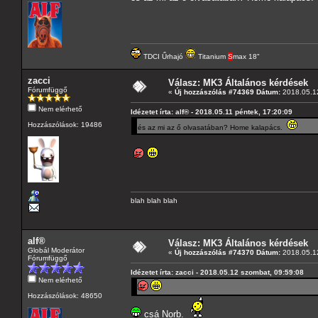
TDCI Űrhajó
Titanium
S
max 18"
zacci
Válasz: MK3 Általános kérdések
Fórumfüggő
«
Új hozzászólás #74369 Dátum:
2018.05.12
Nem elérhető
Idézetet írta: alf® - 2018.05.11 péntek, 17:20:09
Hozzászólások: 19486
és az mi az ő olvasatában? Home kalapács.
blah blah blah
alf®
Válasz: MK3 Általános kérdések
Globál Moderátor
«
Új hozzászólás #74370 Dátum:
2018.05.12
Fórumfüggő
Idézetet írta: zacci - 2018.05.12 szombat, 09:59:08
Nem elérhető
Hozzászólások: 48650
csá Norb.