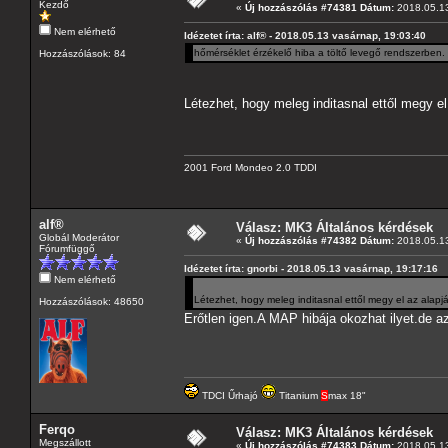
Kezdő
«
Új hozzászólás #74381 Dátum:
2018.05.13
Nem elérhető
Idézetet írta: alf® - 2018.05.13 vasárnap, 19:03:40
hőmérséklet érzékelő hiba a töltő levegő rendszerben.
Hozzászólások: 84
Létezhet, hogy meleg inditasnal ettől megy el
2001 Ford Mondeo 2.0 TDDI
alf®
Válasz: MK3 Általános kérdések
Globál Moderátor
«
Új hozzászólás #74382 Dátum:
2018.05.13
Fórumfüggő
Idézetet írta: gnorbi - 2018.05.13 vasárnap, 19:17:16
Nem elérhető
Létezhet, hogy meleg inditasnal ettől megy el az alap
Hozzászólások: 48650
Erőtlen igen.A MAP hibája okozhat ilyet.de a
TDCI Űrhajó
Titanium
S
max 18"
Ferqo
Válasz: MK3 Általános kérdések
Megszállott
«
Új hozzászólás #74383 Dátum:
2018.05.13