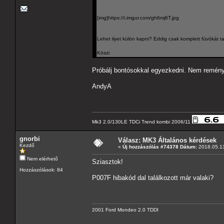
[img]https://i.imgur.com/gh6mj6T.jpg
Lehet ilyet külön kapni? Eddig csak komplett fúvókát ta
Köszi
Próbálj bontósokkal egyezkedni. Nem reményt
AndyA
Mk3 2.0/130LE TDCi Trend kombi 2006/11
gnorbi
Válasz: MK3 Általános kérdések
Kezdő
«
Új hozzászólás #74378 Dátum:
2018.05.13
Nem elérhető
Sziasztok!
Hozzászólások: 84
P007F hibakód dal találkozott már valaki?
2001 Ford Mondeo 2.0 TDDI