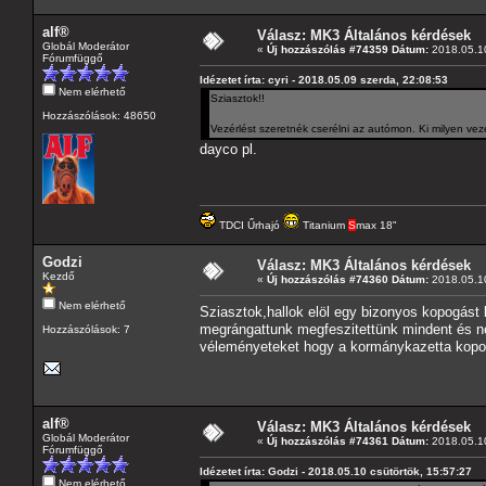
alf®
Válasz: MK3 Általános kérdések
Globál Moderátor
«
Új hozzászólás #74359 Dátum:
2018.05.10
Fórumfüggő
Idézetet írta: cyri - 2018.05.09 szerda, 22:08:53
Nem elérhető
Sziasztok!!
Hozzászólások: 48650
Vezérlést szeretnék cserélni az autómon. Ki milyen ve
dayco pl.
TDCI Űrhajó
Titanium
S
max 18"
Godzi
Válasz: MK3 Általános kérdések
Kezdő
«
Új hozzászólás #74360 Dátum:
2018.05.10
Nem elérhető
Sziasztok,hallok elöl egy bizonyos kopogást
megrángattunk megfeszitettünk mindent és ne
Hozzászólások: 7
véleményeteket hogy a kormánykazetta kopo
alf®
Válasz: MK3 Általános kérdések
Globál Moderátor
«
Új hozzászólás #74361 Dátum:
2018.05.10
Fórumfüggő
Idézetet írta: Godzi - 2018.05.10 csütörtök, 15:57:27
Nem elérhető