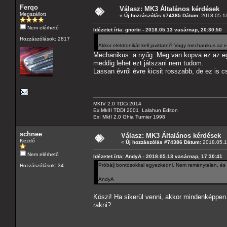
Ferqo
Válasz: MK3 Általános kérdések
Megszállott
«
Új hozzászólás #74385 Dátum:
2018.05.13
Nem elérhető
Idézetet írta: gnorbi - 2018.05.13 vasárnap, 20:30:50
Hozzászólások: 2817
Akkor elektronikát kell javittatni? Vagy mechanikus az el
Mechanikus a nyűg. Meg van kopva ez az egys
meddig lehet ezt játszani nem tudom.
Lassan évről évre kicsit rosszabb, de ez is 
MKIV 2.0 TDCi 2014
Ex:MkIII TDDI 2001 Lalahun Editon
Ex: MkII 2.0 Ghia Turnier 1998
schnee
Válasz: MK3 Általános kérdések
Kezdő
«
Új hozzászólás #74386 Dátum:
2018.05.14
Nem elérhető
Idézetet írta: AndyA - 2018.05.13 vasárnap, 17:30:41
Próbálj bontósokkal egyezkedni. Nem reménytelen, és 
Hozzászólások: 34
AndyA
Köszi! Ha sikerül venni, akkor mindenképpen a
rakni?