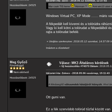
Idézetet írta: zacci - 2018.05.12 szombat, 12:37:02
Hozzászólások: 24525
Mar csak TIS kene
Honnan ?
Ami win10 alatt i
Windows Virtual PC, XP Mode ....... máris v
A fékpedált kell kivenni és a tolórúdra ráhúz
Vagy ki kell kötni a tolórudat a fékpedálból és
rajta a tolórudat befelé.
«
Utoljára szerkesztve: 2018.05.12 szombat, 14:37:09 
Imádom a dízeleket!
Meg Győző
Válasz: MK3 Általános kérdések
Fórumfüggő
«
Új hozzászólás #74373 Dátum:
2018.05.12
Nem elérhető
Idézetet írta: Zoleex - 2018.05.06 vasárnap, 15:11:43
Hozzászólások: 24525
A fékrásegítő
vákuumdob hátuljáról hiányzik
. Ahol á
Ott gumi van.
Ez a fék szervódob tolórúd tűzfal között van.