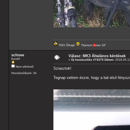
TDCI Űrhajó
Titanium
S
max 18"
schnee
Válasz: MK3 Általános kérdések
Kezdő
«
Új hozzászólás #74375 Dátum:
2018.05.13
Nem elérhető
Sziasztok!
Hozzászólások: 34
Tegnap vettem észre, hogy a bal első fénysz