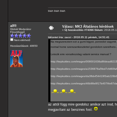
blah blah blah
alf®
Válasz: MK3 Általános kérdések
Globál Moderátor
«
Új hozzászólás #74366 Dátum:
2018.05.11
Fórumfüggő
Idézetet írta: zacci - 2018.05.11 péntek, 14:51:41
Nem elérhető
Na megszereztem ezt a gumi bigyot, porvedot vagymit. Cs
Hozzászólások: 48650
normal home szerszamkeszlettel gondolom szerelheto.
Letezik erre vonatkozolag valami service manual ?
http://kepkuldes.com/images/008001638a86dead821
http://kepkuldes.com/images/a1536876a5fed7cfd60fa
http://kepkuldes.com/images/da3fbb454419f3ab228b
http://kepkuldes.com/images/46b98e8f17b407f4e87d
az attól függ mire gondolsz amikor azt írod
megjavítani az benzines fost.