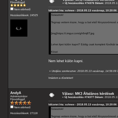
Fórumfüggő
«
Új hozzászólás #74376 Dátum:
2018.05.13
Nem elérhető
Idézetet írta: schnee - 2018.05.13 vasárnap, 10:20:06
Sziasztok!
Hozzászólások: 24525
Tegnap vettem észre, hogy a bal első fényszorómosó az
[img]https://i.imgur.com/gh6mj6T.jpg
Lehet ilyet külön kapni? Eddig csak komplett fúvókát ta
Köszi
Nem lehet külön kapni.
«
Utoljára szerkesztve: 2018.05.13 vasárnap, 14:56:09 í
Imádom a dízeleket!
AndyA
Válasz: MK3 Általános kérdések
Adminisztrátor
«
Új hozzászólás #74377 Dátum:
2018.05.13
Fórumfüggő
Idézetet írta: schnee - 2018.05.13 vasárnap, 10:20:06
Nem elérhető
Sziasztok!
Hozzászólások: 27118
Tegnap vettem észre, hogy a bal első fényszorómosó az