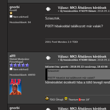
gnorbi
Válasz: MK3 Általános kérdések
Kezdő
«
Új hozzászólás #74379 Dátum:
2018.05.13
Nem elérhető
Sziasztok,
Hozzászólások: 84
P007f hibakoddal találkozott már valaki?
2001 Ford Mondeo 2.0 TDDI
alf®
Válasz: MK3 Általános kérdések
Globál Moderátor
«
Új hozzászólás #74380 Dátum:
2018.05.13
Fórumfüggő
Idézetet írta: gnorbi - 2018.05.13 vasárnap, 18:43:08
Nem elérhető
Sziasztok!
Hozzászólások: 48650
P007F hibakód dal találkozott már valaki?
hőmérséklet érzékelő hiba a töltő levegő ren
TDCI Űrhajó
Titanium
S
max 18"
gnorbi
Válasz: MK3 Általános kérdések