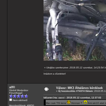
«
Utoljára szerkesztve: 2018.05.12 szombat, 14:23:54 
Imádom a dízeleket!
alf®
Válasz: MK3 Általános kérdések
Globál Moderátor
«
Új hozzászólás #74374 Dátum:
2018.05.12
Fórumfüggő
Idézetet írta: zacci - 2018.05.12 szombat, 12:37:02
Nem elérhető
Mar csak TIS kene
Honnan ?
Ami win10 alatt i
Hozzászólások: 48650