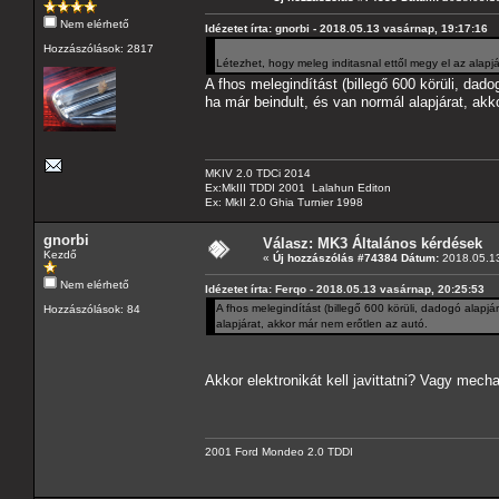
Nem elérhető
Idézetet írta: gnorbi - 2018.05.13 vasárnap, 19:17:16
Hozzászólások: 2817
Létezhet, hogy meleg inditasnal ettől megy el az alap
A fhos melegindítást (billegő 600 körüli, dado
ha már beindult, és van normál alapjárat, akk
MKIV 2.0 TDCi 2014
Ex:MkIII TDDI 2001 Lalahun Editon
Ex: MkII 2.0 Ghia Turnier 1998
gnorbi
Válasz: MK3 Általános kérdések
Kezdő
«
Új hozzászólás #74384 Dátum:
2018.05.13
Nem elérhető
Idézetet írta: Ferqo - 2018.05.13 vasárnap, 20:25:53
A fhos melegindítást (billegő 600 körüli, dadogó alapjá
Hozzászólások: 84
alapjárat, akkor már nem erőtlen az autó.
Akkor elektronikát kell javittatni? Vagy mecha
2001 Ford Mondeo 2.0 TDDI