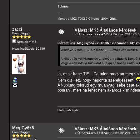
Schnee
----
Mondeo MK3 TDCi 2.0 Kombi 2004 Ghia
zacci
Válasz: MK3 Általános kérdések
Fórumfüggő
«
Új hozzászólás #74387 Dátum:
2018.05.14
Nem elérhető
Idézetet írta: Meg Győző - 2018.05.12 szombat, 13:12:
Hozzászólások: 19486
Windows Virtual PC, XP Mode ....... máris van minden,
A fékpedált kell kivenni és a tolórúdra ráhúzni. Bentr
Vagy ki kell kötni a tolórudat a fékpedálból és kintről a 
ja, csak kene TIS...De talan megvan meg vala
Nem dizli ez, hogy naponta szerelgessem
A kuplung tolorud egy muanyag izebe csatlak
bontani, mert ha lehet nem akarodzik mindent
blah blah blah
Meg Győző
Válasz: MK3 Általános kérdések
Fórumfüggő
«
Új hozzászólás #74388 Dátum:
2018.05.14