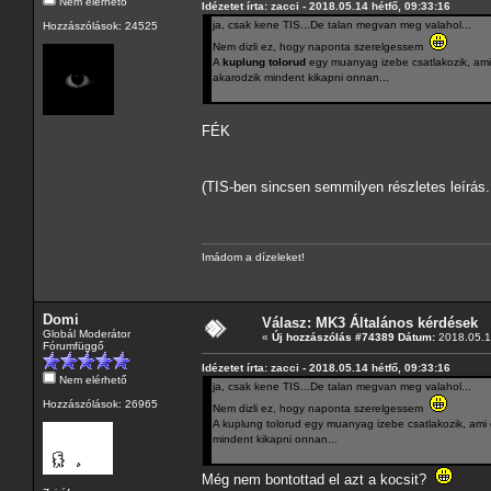
Nem elérhető
Idézetet írta: zacci - 2018.05.14 hétfő, 09:33:16
ja, csak kene TIS...De talan megvan meg valahol...
Hozzászólások: 24525
Nem dizli ez, hogy naponta szerelgessem
A
kuplung tolorud
egy muanyag izebe csatlakozik, ami 
akarodzik mindent kikapni onnan...
FÉK
(TIS-ben sincsen semmilyen részletes leírá
Imádom a dízeleket!
Domi
Válasz: MK3 Általános kérdések
Globál Moderátor
«
Új hozzászólás #74389 Dátum:
2018.05.14
Fórumfüggő
Idézetet írta: zacci - 2018.05.14 hétfő, 09:33:16
Nem elérhető
ja, csak kene TIS...De talan megvan meg valahol...
Hozzászólások: 26965
Nem dizli ez, hogy naponta szerelgessem
A kuplung tolorud egy muanyag izebe csatlakozik, ami 
mindent kikapni onnan...
Még nem bontottad el azt a kocsit?