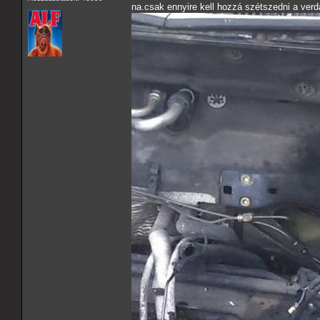
na.csak ennyire kell hozzá szétszedni a verdá