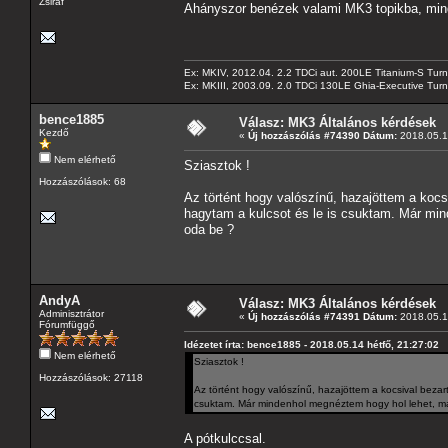
Zsiráf
Ahányszor benézek valami MK3 topikba, mind
Ex: MKIV, 2012.04. 2.2 TDCi aut. 200LE Titanium-S Turn
Ex: MKIII, 2003.09. 2.0 TDCi 130LE Ghia-Executive Turni
bence1885
Válasz: MK3 Általános kérdések
Kezdő
«
Új hozzászólás #74390 Dátum:
2018.05.14
Nem elérhető
Sziasztok !
Hozzászólások: 68
Az történt hogy valószínű, hazajöttem a kocs
hagytam a kulcsot és le is csuktam. Már min
oda be ?
AndyA
Válasz: MK3 Általános kérdések
Adminisztrátor
«
Új hozzászólás #74391 Dátum:
2018.05.14
Fórumfüggő
Idézetet írta: bence1885 - 2018.05.14 hétfő, 21:27:02
Nem elérhető
Sziasztok !
Hozzászólások: 27118
Az történt hogy valószínű, hazajöttem a kocsival bezar
csuktam. Már mindenhol megnéztem hogy hol lehet, má
A pótkulccsal.