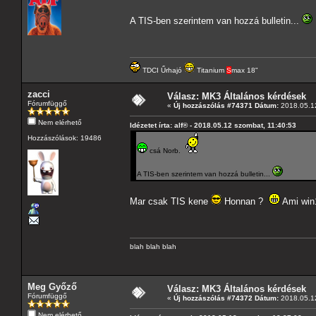
A TIS-ben szerintem van hozzá bulletin...
TDCI Űrhajó
Titanium
S
max 18"
zacci
Válasz: MK3 Általános kérdések
Fórumfüggő
«
Új hozzászólás #74371 Dátum:
2018.05.12
Nem elérhető
Idézetet írta: alf® - 2018.05.12 szombat, 11:40:53
Hozzászólások: 19486
csá Norb.
A TIS-ben szerintem van hozzá bulletin...
Mar csak TIS kene
Honnan ?
Ami win1
blah blah blah
Meg Győző
Válasz: MK3 Általános kérdések
Fórumfüggő
«
Új hozzászólás #74372 Dátum:
2018.05.12
Nem elérhető