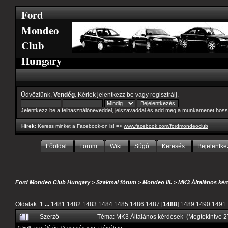
Ford
Mondeo
Club
Hungary
Üdvözlünk,
Vendég
. Kérlek
jelentkezz be
vagy
regisztrálj
.
Jelentkezz be a felhasználóneveddel, jelszavaddal és add meg a munkamenet hoss
Hírek
: Keress minket a Facebook-on is! =>
www.facebook.com/fordmondeoclub
Főoldal
Forum
Wiki
Súgó
Keresés
Bejelentke
Ford Mondeo Club Hungary
>
Szakmai fórum
>
Mondeo III.
>
MK3 Általános kér
Oldalak:
1
...
1481
1482
1483
1484
1485
1486
1487
[
1488
]
1489
1490
1491
Szerző
Téma: MK3 Általános kérdések (Megtekintve 
0 Felhasználó és 72 vendég van a témában