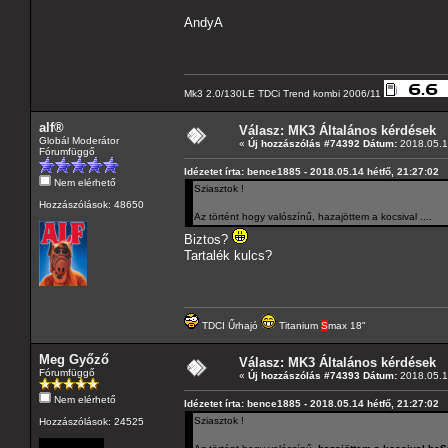
AndyA
Mk3 2.0/130LE TDCi Trend kombi 2006/11
alf®
Válasz: MK3 Általános kérdések
Globál Moderátor
«
Új hozzászólás #74392 Dátum:
2018.05.14
Fórumfüggő
Idézetet írta: bence1885 - 2018.05.14 hétfő, 21:27:02
Nem elérhető
Sziasztok !
Hozzászólások: 48650
Az történt hogy valószínű, hazajöttem a kocsival ....
Biztos?
Tartalék kulcs?
TDCI Űrhajó
Titanium
S
max 18"
Meg Győző
Válasz: MK3 Általános kérdések
Fórumfüggő
«
Új hozzászólás #74393 Dátum:
2018.05.14
Nem elérhető
Idézetet írta: bence1885 - 2018.05.14 hétfő, 21:27:02
Sziasztok !
Hozzászólások: 24525