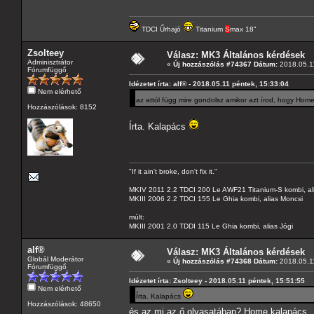
TDCI Űrhajó
Titanium
S
max 18"
Zsolteey
Válasz: MK3 Általános kérdések
Adminisztrátor
«
Új hozzászólás #74367 Dátum:
2018.05.11
Fórumfüggő
Idézetet írta: alf® - 2018.05.11 péntek, 15:33:04
Nem elérhető
az attól függ mire gondolsz amikor azt írod, hogy Hom
Hozzászólások: 8152
Írta. Kalapács
"If it ain't broke, don't fix it."
MKIV 2011 2.2 TDCI 200 Le AWF21 Titanium-S kombi, al
MKIII 2006 2.2 TDCI 155 Le Ghia kombi, alias Moncsi
múlt:
MKIII 2001 2.0 TDDI 115 Le Ghia kombi, alias Jógi
alf®
Válasz: MK3 Általános kérdések
Globál Moderátor
«
Új hozzászólás #74368 Dátum:
2018.05.11
Fórumfüggő
Idézetet írta: Zsolteey - 2018.05.11 péntek, 15:51:55
Nem elérhető
Írta. Kalapács
Hozzászólások: 48650
és az mi az ő olvasatában? Home kalapács