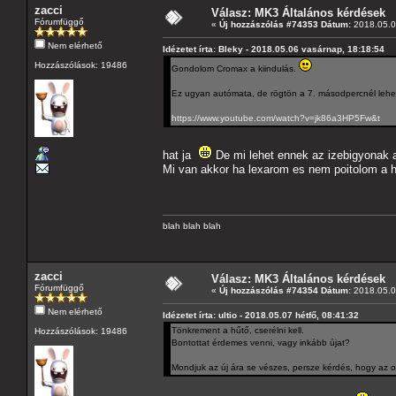
zacci
Válasz: MK3 Általános kérdések
Fórumfüggő
«
Új hozzászólás #74353 Dátum:
2018.05.07
Nem elérhető
Idézetet írta: Bleky - 2018.05.06 vasárnap, 18:18:54
Hozzászólások: 19486
Gondolom Cromax a kiindulás.
Ez ugyan autómata, de rögtön a 7. másodpercnél lehet 
https://www.youtube.com/watch?v=jk86a3HP5Fw&t
hat ja
De mi lehet ennek az izebigyonak a 
Mi van akkor ha lexarom es nem poitolom a h
blah blah blah
zacci
Válasz: MK3 Általános kérdések
Fórumfüggő
«
Új hozzászólás #74354 Dátum:
2018.05.07
Nem elérhető
Idézetet írta: ultio - 2018.05.07 hétfő, 08:41:32
Tönkrement a hűtő, cserélni kell.
Hozzászólások: 19486
Bontottat érdemes venni, vagy inkább újat?
Mondjuk az új ára se vészes, persze kérdés, hogy az o