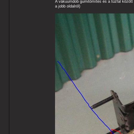
A vákuumdob gumitömítés és a tűzfal között 
a jobb oldalról)