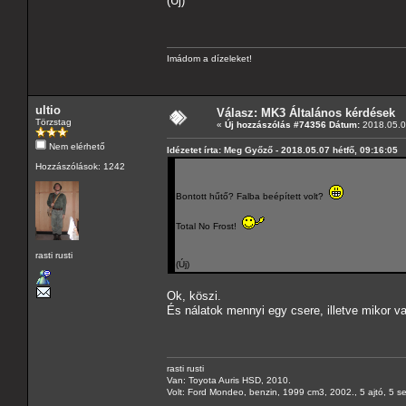
(Új)
Imádom a dízeleket!
ultio
Válasz: MK3 Általános kérdések
Törzstag
«
Új hozzászólás #74356 Dátum:
2018.05.07
Nem elérhető
Idézetet írta: Meg Győző - 2018.05.07 hétfő, 09:16:05
Hozzászólások: 1242
Bontott hűtő? Falba beépített volt?
Total No Frost!
rasti rusti
(Új)
Ok, köszi.
És nálatok mennyi egy csere, illetve mikor v
rasti rusti
Van: Toyota Auris HSD, 2010.
Volt: Ford Mondeo, benzin, 1999 cm3, 2002., 5 ajtó, 5 s