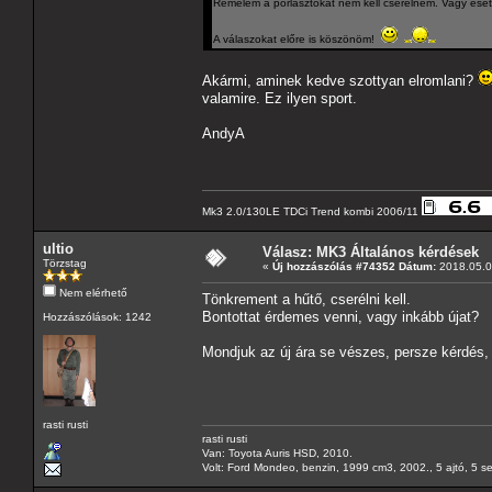
Remélem a porlasztókat nem kell cserélnem. Vagy eset
A válaszokat előre is köszönöm!
Akármi, aminek kedve szottyan elromlani?
valamire. Ez ilyen sport.
AndyA
Mk3 2.0/130LE TDCi Trend kombi 2006/11
ultio
Válasz: MK3 Általános kérdések
Törzstag
«
Új hozzászólás #74352 Dátum:
2018.05.07
Nem elérhető
Tönkrement a hűtő, cserélni kell.
Bontottat érdemes venni, vagy inkább újat?
Hozzászólások: 1242
Mondjuk az új ára se vészes, persze kérdés, 
rasti rusti
rasti rusti
Van: Toyota Auris HSD, 2010.
Volt: Ford Mondeo, benzin, 1999 cm3, 2002., 5 ajtó, 5 s