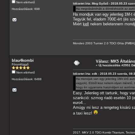
Nem elérhető
Idézetet írta: Meg Győző - 2018.05.23 szer
Ha megvásárolnák a döntéshozók az autód
Hozzászólások: 698
Ha mondjuk van egy jelenleg 1M-t 
Tegyük fel, eladom 700E-ért (és sz
Miért
kell
nekem beletennem mondjuk
Mondeo 2003 Turnier 2.0 TDCI Ghia (FMBA)
blau4kombi
Válasz: MK5 Általán
Fórumfüggő
«
Új hozzászólás #2951 D
Nem elérhető
Idézetet írta: edk - 2018.05.23 szerda, 08:
Ha mondjuk van egy jelenleg 1M-t érő autó
Hozzászólások: 6488
vagyok). Ebből lesz nekem olyan méretű, t
hogy én ugyanarra használjam az autómat
Easy. Jelenleg ott tartunk, hogy va
szankció: szmog riadó esetén 10 (
euro4...
Amúgy mi lesz a rengeteg kisárú szá
a taxi lesz!
2017. MKV 2.0 TDCi Kombi Titanium, Tectonic