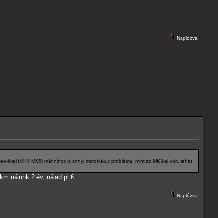
Naplózva
o-kkal (MK4 MK5) már nincs is annyi motoriukus probléma, mint az MK3-al volt, tehát
km nálunk 2 év, nálad pl 6
Naplózva