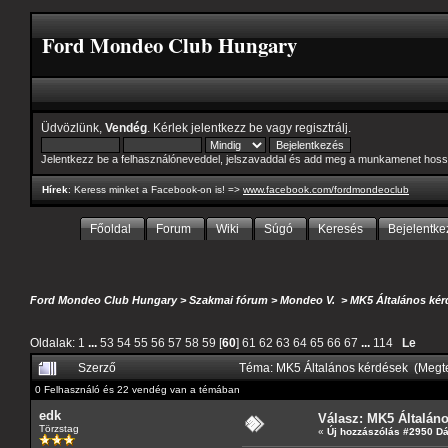
Ford Mondeo Club Hungary
Üdvözlünk,
Vendég
. Kérlek
jelentkezz be
vagy
regisztrálj
.
Jelentkezz be a felhasználóneveddel, jelszavaddal és add meg a munkamenet hoss
Hírek
: Keress minket a Facebook-on is! =>
www.facebook.com/fordmondeoclub
Főoldal
Forum
Wiki
Súgó
Keresés
Bejelentke
Ford Mondeo Club Hungary
>
Szakmai fórum
>
Mondeo V.
>
MK5 Általános kér
Oldalak:
1
...
53
54
55
56
57
58
59
[
60
]
61
62
63
64
65
66
67
...
114
Le
Szerző
Téma: MK5 Általános kérdések (Megt
0 Felhasználó és 22 vendég van a témában
edk
Válasz: MK5 Általán
Törzstag
«
Új hozzászólás #2950 D