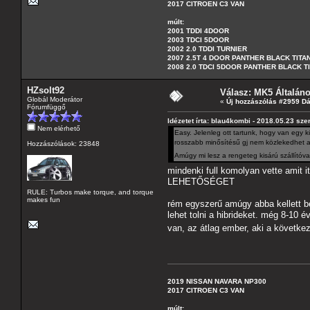
2017 CITROEN C3 VAN
múlt:
2001 TDDI 4DOOR
2003 TDCI 5DOOR
2002 2.0 TDDI TURNIER
2007 2.5T 4 DOOR PANTHER BLACK TITA
2008 2.0 TDCI 5DOOR PANTHER BLACK T
HZsolt92
Válasz: MK5 Általán
Globál Moderátor
«
Új hozzászólás #2959 D
Fórumfüggő
Idézetet írta: blau4kombi - 2018.05.23 sze
Nem elérhető
Easy. Jelenleg ott tartunk, hogy van egy 
rosszabb minősítésű gj nem közlekedhet 
Hozzászólások: 23848
Amúgy mi lesz a rengeteg kisárú szállítóval
mindenki full komolyan vette amit
LEHETŐSÉGET
RULE: Turbos make torque, and torque
makes fun
rém egyszerű amúgy abba kellett bel
lehet tolni a hibrideket. még 8-10 é
van, az átlag ember, aki a következ
2019 NISSAN NAVARA NP300
2017 CITROEN C3 VAN
múlt: