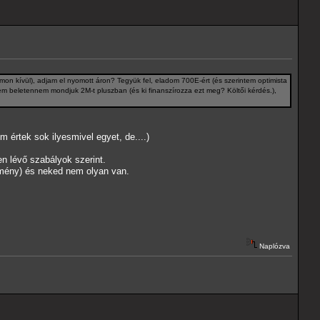
on kívül), adjam el nyomott áron? Tegyük fel, eladom 700E-ért (és szerintem optimista
m beletennem mondjuk 2M-t pluszban (és ki finanszírozza ezt meg? Költői kérdés.),
 értek sok ilyesmivel egyet, de....)
ben lévő szabályok szerint.
émény) és neked nem olyan van.
Naplózva