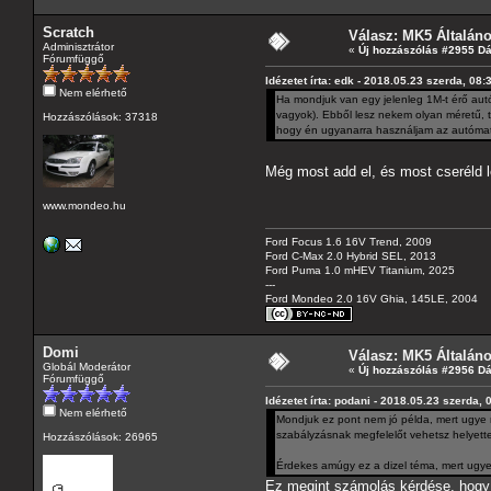
Scratch
Válasz: MK5 Általán
Adminisztrátor
«
Új hozzászólás #2955 D
Fórumfüggő
Idézetet írta: edk - 2018.05.23 szerda, 08:
Nem elérhető
Ha mondjuk van egy jelenleg 1M-t érő autó
vagyok). Ebből lesz nekem olyan méretű, t
Hozzászólások: 37318
hogy én ugyanarra használjam az autómat
Még most add el, és most cseréld 
www.mondeo.hu
Ford Focus 1.6 16V Trend, 2009
Ford C-Max 2.0 Hybrid SEL, 2013
Ford Puma 1.0 mHEV Titanium, 2025
---
Ford Mondeo 2.0 16V Ghia, 145LE, 2004
Domi
Válasz: MK5 Általán
Globál Moderátor
«
Új hozzászólás #2956 D
Fórumfüggő
Idézetet írta: podani - 2018.05.23 szerda, 
Nem elérhető
Mondjuk ez pont nem jó példa, mert ugye
szabályzásnak megfelelőt vehetsz helyette.
Hozzászólások: 26965
Érdekes amúgy ez a dizel téma, mert ugye
Ez megint számolás kérdése, hogy k