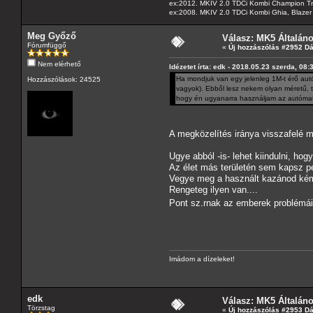
ex:2012. MKIV 2.0 TDCi Kombi Champion Tren
ex:2008. MKIV 2.0 TDCi Kombi Ghia, Blazer 
Meg Győző
Válasz: MK5 Általán
Fórumfüggő
«
Új hozzászólás #2952 D
Nem elérhető
Idézetet írta: edk - 2018.05.23 szerda, 08:
Ha mondjuk van egy jelenleg 1M-t érő autó
Hozzászólások: 24525
vagyok). Ebből lesz nekem olyan méretű, t
hogy én ugyanarra használjam az autómat
A megközelítés iránya visszafelé m
Ugye abból -is- lehet kiindulni, hog
Az élet más területén sem kapsz p
Vegye meg a használt kazánod kémén
Rengeteg ilyen van....
Pont sz.rnak az emberek problémá
Imádom a dízeleket!
edk
Válasz: MK5 Általán
Törzstag
«
Új hozzászólás #2953 D