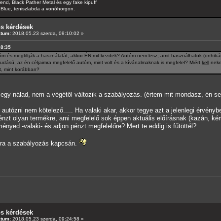
d, Black Pather Metal és egy fake kipuff
Blue, teniszlabda a vonóhorgon.
os kérdések
átum:
2018.05.23 szerda, 09:10:02 »
38:35
m és megtiltják a használatát, akkor ÉN mit kezdek? Autóm nem lesz, amit használhatok (önhibám
udású, az én céljaimra megfelelő autóm, mint volt és a kívánalmaknak is megfelel? Miért
kell
neke
, mint korábban?
egy nálad, nem a végétől változik a szabályozás. (értem mit mondasz, én sem
y autózni nem kötelező..... Ha valaki akar, akkor tegye azt a jelenlegi érvény
énzt olyan termékre, ami megfelelő sok éppen aktuális előírásnak (kazán, k
yed -valaki- és adjon pénzt megfelelőre? Mert te eddig is fűtöttél?
ira a szabályozás kapcsán.
os kérdések
átum:
2018.05.23 szerda, 09:24:58 »