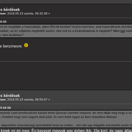
os kérdések
átum:
2018.05.23 szerda, 09:32:39 »
38:35
m és megtiltják a használatát, akkor ÉN mit kezdek? Autóm nem lesz, amit használhatok (önhibám
udású, az én céljaimra megfelelő autóm, mint volt és a kívánalmaknak is megfelel? Miért
kell
neke
, mint korábban?
le benzinesre.
os kérdések
átum:
2018.05.23 szerda, 09:53:47 »
09:26:58
 mosmár csak kondenzációs kazánt lehet újonnan üzembe helyezni, de nem tiltják meg hogy a 
 Amellett hogy nem vagyok dizel párti, én sem értek egyet az ilyen drasztikus tiltással.
 alapvetően (üzemanyag) spórolásból veszi az ember... ami már egy drágább szervizelés során is
inek mi éri meg. Én keveset megyek egy évben (kb. 15e km), és nagy átlagba