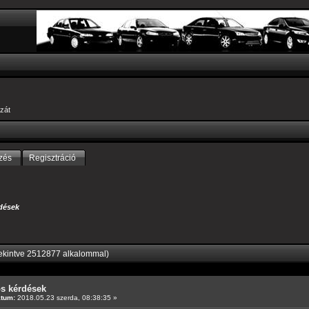
zát
zés
Regisztráció
dések
ekintve 2512877 alkalommal)
os kérdések
átum:
2018.05.23 szerda, 08:38:35 »