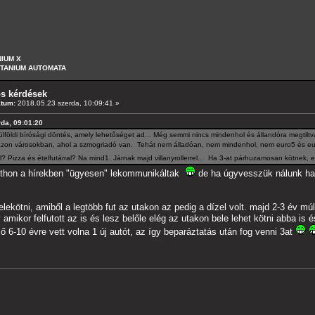
NIUM X
ITANIUM AUTOMATA
os kérdések
átum:
2018.05.23 szerda, 10:09:41 »
rda, 09:01:20
külföldi bírósági döntés, amely lehetőséget ad... Még semmi nincs mindenhol és állandóra megtilt
azon városokban, ahol a szmogriadó van. Tehát nem álladóan, nem mindenhol, nem euro5 és eu
? Pizza és ételfutárral? Na mind1. Járnak majd villanyrollerrel... Ha 3-at párhuzamosan kötnek, el
 itthon a hírekben "ügyesen" lekommunikáltak
de ha úgyvesszük nálunk ham
ekötni, amiből a legtöbb fut az utakon az pedig a dízel volt. majd 2-3 év múl
v amikor felfutott az is és lesz belőle elég az utakon bele lehet kötni abba is
ő 6-10 évre vett volna 1 új autót, az így beparáztatás után fog venni 3at