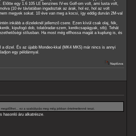
 Előtte egy 1.6 105 LE benzines IV-es Golf-om volt, ami lusta volt,
molva (10 év távlatában ingadoztak az árak, hol ez, hol az volt
 nem megyek sokat. 10 éve van meg a kocsi, így eddig durván 2M-val
tén inkább a dízeleknél jellemző csere. Ezen kívül csak olaj, fék,
erék, kipufogó dob, tolatóradar-szem, kerékcsapágyak, stb). Tehát
zethetőségi stílusban. Ha most még elfhossa magát a kuplung is, és
l a dízel. És az újabb Mondeo-kkal (MK4 MK5) már nincs is annyi
ladjon egy példánnyal.
Naplózva
 megdőlhet... ez a szabályzás meg még jobban értelmetlenné teszi.
s hasonló áru alkatrésze.