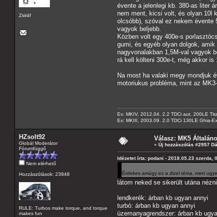
évente a jelenlegi kb. 380-as lite
nem ment, kicsi volt, és olyan 10l 
Zsiráf
olcsóbb), szóval ez nekem évente 
vagyok beljebb.
Közben volt egy 400e-s porlasztócsú
gumi, és egyéb olyan dolgok, amik
nagyvonalakban 1,5M-val vagyok be
rá kell költeni 300e-t, még akkor i
Na most ha valaki megy mondjuk év
motoriukus probléma, mint az MK3-a
Ex: MKIV, 2012.04. 2.2 TDCi aut. 200LE Tit
Ex: MKIII, 2003.09. 2.0 TDCi 130LE Ghia-Ex
HZsolt92
Válasz: MK5 Általán
Globál Moderátor
«
Új hozzászólás #2957 D
Fórumfüggő
Idézetet írta: podani - 2018.05.23 szerda, 
Nem elérhető
Érdekes amúgy ez a dizel téma, mert ugye
Hozzászólások: 23848
látom neked se sikerült utána néz
lendkerék: árban kb ugyan annyi
turbó: árban kb ugyan annyi
RULE: Turbos make torque, and torque
üzemanyagrendszer: árban kb ugyan
makes fun