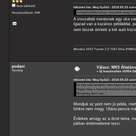
Nem elérhető
Idézetet írta: Meg Győző - 2018.05.23 szer
A megközelítés iránya visszafelé megy nála
Hozzászólások: 698
A visszafelé menésnek egy oka va
Igazad van a kazános példáddal, pa
nem leszek érintett a két autó köz
Mondeo 2003 Turnier 2.0 TDCI Ghia (FMBA)
podani
Válasz: MK5 Általán
Vendég
«
Új hozzászólás #2954 D
Idézetet írta: Meg Győző - 2018.05.23 szer
Az élet más területén sem kapsz pénzt ol
Vegye meg a használt kazánod kéményed -va
Rengeteg ilyen van....
Mondjuk ez pont nem jó példa, me
tönkre nem megy. Utána persze már 
Érdekes amúgy ez a dizel téma, me
jobban értelmetlenné teszi.