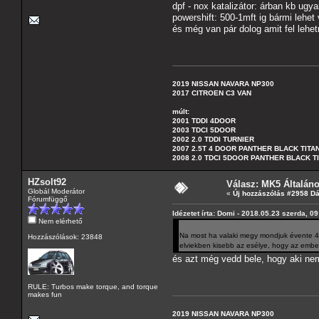
dpf - nox katalizátor: árban kb ugy
powershift: 500-1mft ig bármi lehet
és még van pár dolog amit fel lehet
2019 NISSAN NAVARA NP300
2017 CITROEN C3 VAN
múlt:
2001 TDDI 4DOOR
2003 TDCI 5DOOR
2002 2.0 TDDI TURNIER
2007 2.5T 4 DOOR PANTHER BLACK TITA
2008 2.0 TDCI 5DOOR PANTHER BLACK T
HZsolt92
Válasz: MK5 Általán
Globál Moderátor
«
Új hozzászólás #2958 D
Fórumfüggő
Idézetet írta: Domi - 2018.05.23 szerda, 0
Nem elérhető
Na most ha valaki megy mondjuk évente 40
Hozzászólások: 23848
elviekben kisebb az esélye, hogy az embe
és azt még vedd bele, hogy aki nem
RULE: Turbos make torque, and torque
makes fun
2019 NISSAN NAVARA NP300