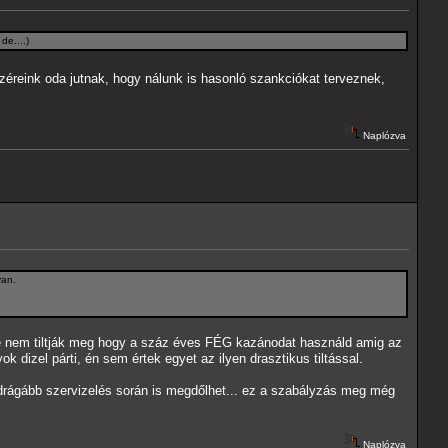
de....)
éreink oda jutnak, hogy nálunk is hasonló szankciókat terveznek,
Naplózva
van.
e nem tiltják meg hogy a száz éves FÉG kazánodat használd amig az
dizel párti, én sem értek egyet az ilyen drasztikus tiltással.
drágább szervizelés során is megdőlhet... ez a szabályzás meg még
Naplózva