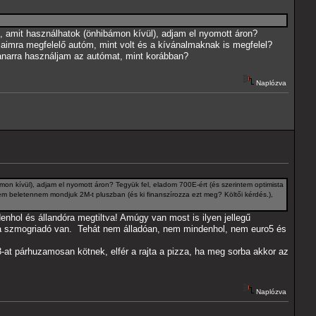
, amit használhatok (önhibámon kívül), adjam el nyomott áron?
jaimra megfelelő autóm, mint volt és a kívánalmaknak is megfelel?
anarra használjam az autómat, mint korábban?
Naplózva
on kívül), adjam el nyomott áron? Tegyük fel, eladom 700E-ért (és szerintem optimista
m beletennem mondjuk 2M-t pluszban (és ki finanszírozza ezt meg? Költői kérdés.),
enhol és állandóra megtiltva! Amúgy van most is ilyen jellegű
 a szmogriadó van. Tehát nem álladóan, nem mindenhol, nem euro5 és
 3-at párhuzamosan kötnek, elfér a rajta a pizza, ha meg sorba akkor az
Naplózva