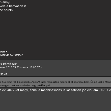
an annyi
 vele a benyáson is
ne sorolni
NIUM X
ITANIUM AUTOMATA
os kérdések
átum:
2018.05.23 szerda, 10:05:37 »
9:53:47
-50e km-t (pl. blau4kombi, AndyA), neki meg aztán még többet spórol a dízel. És az újabb Monde
r nagyon csöcsre szaladjon egy példánnyal.
 évi 40-50-et megy, annál a meghibásodás is lassabban jön elő. ami 80-100e