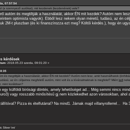
da, 07:57:54
 (a szennyező autókat), mit kezdenek (kezdenének) vele?
érő autóm és megtiltják a használatát, akkor ÉN mit kezdek? Autóm nem lesz
erintem optimista vagyok). Ebből lesz nekem olyan méretű, tudású, az én cél
 2M-t pluszban (és ki finanszírozza ezt meg? Költői kérdés.), hogy én ugy
os kérdések
átum:
2018.05.23 szerda, 09:01:20 »
38:35
m és megtiltják a használatát, akkor ÉN mit kezdek? Autóm nem lesz, amit használhatok (önhibám
udású, az én céljaimra megfelelő autóm, mint volt és a kívánalmaknak is megfelel? Miért
kell
neke
, mint korábban?
n egy külföldi bírósági döntés, amely lehetőséget ad... Még semmi nincs mind
euro3) vagy rosszabb minősítésű gj nem közlekedhet azon városokban, ahol
llítóval? Pizza és ételfutárral? Na mind1. Járnak majd villanyrollerrel... Ha
 Silver \m/