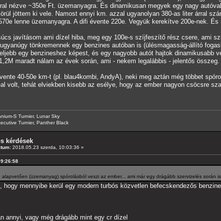
r árral nézve ~350e Ft. üzemanyagra. És dinamikusan megyek egy nagy autóval.
körül jöttem ki vele. Namost ennyi km. azzal ugyanolyan 380-as liter árral szá
570e lenne üzemanyagra. A difi évente 220e. Vegyük kerekítve 200e-nek. És
cs javításom ami dízel hiba, meg egy 100e-s szíjfeszítő rész csere, ami szin
 ugyanúgy tönkremennek egy benzines autóban is (ülésmagasság-állító fogask
ljebb egy benzineshez képest, és egy nagyobb autót hajtok dinamikusabb ve
s 1,2M maradt nálam az évek során, ami - nekem legalábbis - jelentős összeg.
ente 40-50e km-t (pl. blau4kombi, AndyA), neki meg aztán még többet spóro
l volt, tehát elviekben kisebb az esélye, hogy az ember nagyon csöcsre sza
anium-S Turnier, Lunar Sky
ecutive Turnier, Panther Black
os kérdések
átum:
2018.05.23 szerda, 10:03:36 »
09:26:58
 alapvetően (üzemanyag) spórolásból veszi az ember... ami már egy drágább szervizelés során is
ni, hogy mennyibe kerül egy modern turbós közvetlen befecskendezős benzine
 annyi, vagy még drágább mint egy cr dízel