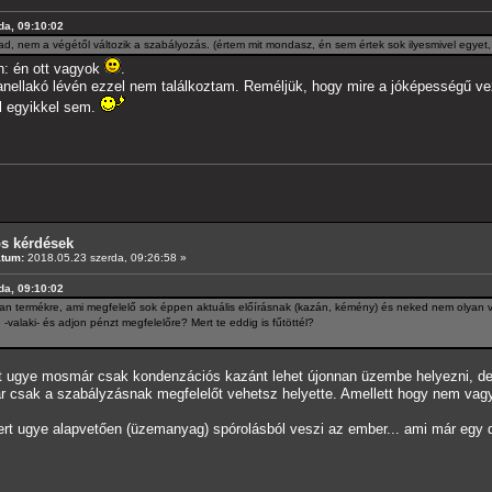
da, 09:10:02
d, nem a végétől változik a szabályozás. (értem mit mondasz, én sem értek sok ilyesmivel egyet, 
n: én ott vagyok
.
nellakó lévén ezzel nem találkoztam. Reméljük, hogy mire a jóképességű vez
ül egyikkel sem.
os kérdések
átum:
2018.05.23 szerda, 09:26:58 »
da, 09:10:02
yan termékre, ami megfelelő sok éppen aktuális előírásnak (kazán, kémény) és neked nem olyan 
laki- és adjon pénzt megfelelőre? Mert te eddig is fűtöttél?
rt ugye mosmár csak kondenzációs kazánt lehet újonnan üzembe helyezni, d
csak a szabályzásnak megfelelőt vehetsz helyette. Amellett hogy nem vagyok 
rt ugye alapvetően (üzemanyag) spórolásból veszi az ember... ami már egy 