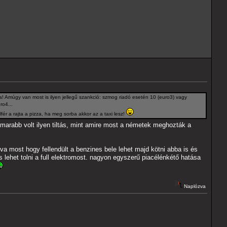
va! Amúgy van most is ilyen jellegű szankció: szmog riadó esetén 10 (euro3) vagy
ro4...
fér a rajta a pizza, ha meg sorba akkor az a taxi lesz!
arabb volt ilyen tiltás, mint amire most a németek meghozták a
va most hogy fellendült a benzines bele lehet majd kötni abba is és
 és lehet tolni a full elektromost. nagyon egyszerű piacélénkétő hatása
Naplózva