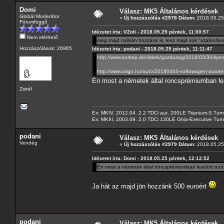
Domi
Válasz: MK5 Általános kérdések
Globál Moderátor
«
Új hozzászólás #2978 Dátum:
2018.05.25 
Fórumfüggő
Idézetet írta: VZoli - 2018.05.25 péntek, 11:00:57
Nem elérhető
meg majd nyilván hozzánk is, lesz majd sok "szalon/te
Hozzászólások: 26965
Idézetet írta: podani - 2018.05.25 péntek, 11:11:47
http://www.korkep.sk/cikkek/gazdasag/2018/03/30/ilye
http://www.origo.hu/auto/20180404-volkswagen-autote
Én most a németek által roncsprémiumban lea
Zsiráf
Ex: MKIV, 2012.04. 2.2 TDCi aut. 200LE Titanium-S Turn
Ex: MKIII, 2003.09. 2.0 TDCi 130LE Ghia-Executive Turni
podani
Válasz: MK5 Általános kérdések
Vendég
«
Új hozzászólás #2979 Dátum:
2018.05.25 
Idézetet írta: Domi - 2018.05.25 péntek, 12:12:52
Én most a németek által roncsprémiumban leadott autók
Ja hát az majd jön hozzánk 500 euroért
podani
Válasz: MK5 Általános kérdések