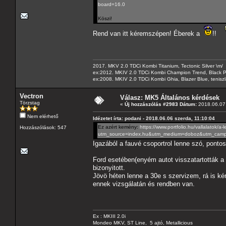
board=16.0
Köszi!
Rend van itt kéremszépen! Éberek a
!!
2017. MKV 2.0 TDCi Kombi Titanium, Tectonic Silver \m/
ex:2012. MKIV 2.0 TDCi Kombi Champion Trend, Black Pa
ex:2008. MKIV 2.0 TDCi Kombi Ghia, Blazer Blue, tenis
Vectron
Válasz: MK5 Általános kérdések
Törzstag
«
Új hozzászólás #2983 Dátum:
2018.06.07 
Nem elérhető
Idézetet írta: podani - 2018.06.06 szerda, 11:10:04
Ez azért kemény:
https://www.portfolio.hu/vallalatok/
Hozzászólások: 547
utm_source=index.hu&utm_medium=doboz&utm_campa
Igazából a fauvé csoportrol lenne szó, ponto
Ford esetében(enyém autot visszatartották a 
bizonyitott.
Jövö héten lenne a 30e s szervizem, rá is ké
ennek vizsgálatán és rendben van.
Ex : MKIII 2.0i
Mondeo MKV, ST Line, 5 ajtó, Metallicious