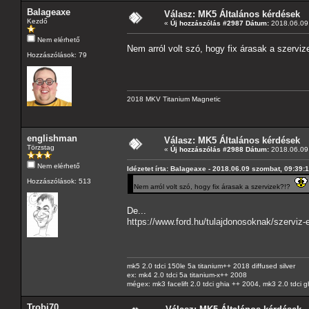
Balageaxe
Válasz: MK5 Általános kérdések
Kezdő
«
Új hozzászólás #2987 Dátum:
2018.06.09 
Nem elérhető
Nem arról volt szó, hogy fix árasak a szervi
Hozzászólások: 79
2018 MKV Titanium Magnetic
englishman
Válasz: MK5 Általános kérdések
Törzstag
«
Új hozzászólás #2988 Dátum:
2018.06.09 
Nem elérhető
Idézetet írta: Balageaxe - 2018.06.09 szombat, 09:39:
Hozzászólások: 513
Nem arról volt szó, hogy fix árasak a szervizek?!?
De...
https://www.ford.hu/tulajdonosoknak/szerviz-
mk5 2.0 tdci 150le 5a titanium++ 2018 diffused silver
ex: mk4 2.0 tdci 5a titanium-x++ 2008
mégex: mk3 facelift 2.0 tdci ghia ++ 2004, mk3 2.0 tdci 
Trobi70