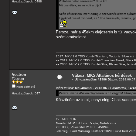
Voltál már elsö szervizen? 30 e km.
Hozzászólások: 6488
Mit cseréltek, és mi volt a dija?
Azért kérdeztem, mert eddig 2 szerviznél kértem ajánlato
Egyiknél cserél mindent, az 105e+rezsi,(olaj+szürök, go,
Persze, már a 45ekm olajcserén is túl vagyok
számlamásolatot.
2017. MKV 2.0 TDCi Kombi Titanium, Tectonic Silver \m/
ex:2012. MKIV 2.0 TDCi Kombi Champion Trend, Black Pa
ex:2008. MKIV 2.0 TDCi Kombi Ghia, Blazer Blue, tenis
Vectron
Válasz: MK5 Általános kérdések
Törzstag
«
Új hozzászólás #2986 Dátum:
2018.06.07 
Nem elérhető
Idézetet írta: blau4kombi - 2018.06.07 csütörtök, 14:4
Persze, már a 45ekm olajcserén is túl vagyok! Klimapu
Hozzászólások: 547
Köszönöm az infot, ennyi elég. Csak saccpe
Ex : MKIII 2.0i
Mondeo MKV, ST Line, 5 ajtó, Metallicious
2.0 TDCi, Powershift 210 LE, 450Nm
Jelenleg : Ford Mustang Fastback 2020, Lucid Red V8 5