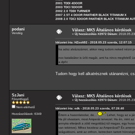
2001 TDDI 4DOOR
2003 TDCI 5DOOR
2002 2.0 TDDI TURNIER
2007 2.5T 4 DOOR PANTHER BLACK TITANIUM X
2008 2.0 TDCI 5DOOR PANTHER BLACK TITANIUM A
podani
Válasz: MK5 Általános kérdések
Vendég
«
Új hozzászólás #2972 Dátum:
2018.05.23 
Idézetet írta: HZsolt92 - 2018.05.23 szerda, 12:07:15
ha adsz alvázszámot, akkor meg tudom neked nézni po
nox katalizátor is üríti magát, ami ha nincs megfelelő
a dpf-t
Tudom hogy kell alkatrésznek utánanézni, cs
SzJani
Válasz: MK5 Általános kérdések
Fórumfüggő
«
Új hozzászólás #2973 Dátum:
2018.05.23 
Nem elérhető
Idézetet írta: edk - 2018.05.23 szerda, 07:26:40
Hozzászólások: 6349
Értem a hasonlatodat, de...
. Lehet, hogy az a j
Ha jól olvastam, most Amperát tervezel. Ha én, mint a
annyira elterjedt a zöld megoldás) túl magas, egy husz
van tekintve). Mihez kezdesz az Amperával? És amennyir
száguldozni, amit az otthon, ketrecben tartott hörcsögö