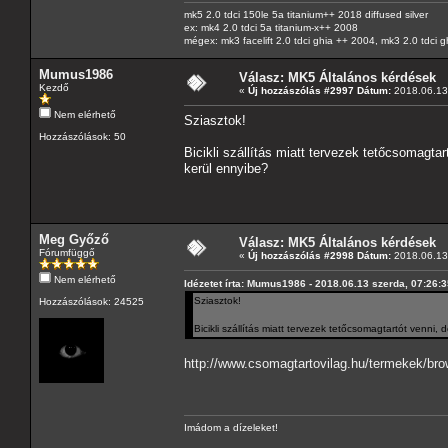
mk5 2.0 tdci 150le 5a titanium++ 2018 diffused silver
ex: mk4 2.0 tdci 5a titanium-x++ 2008
mégex: mk3 facelift 2.0 tdci ghia ++ 2004, mk3 2.0 tdci 
Mumus1986
Válasz: MK5 Általános kérdések
Kezdő
«
Új hozzászólás #2997 Dátum:
2018.06.13 
Nem elérhető
Sziasztok!
Hozzászólások: 50
Bicikli szállítás miatt tervezek tetőcsomagtar
kerül ennyibe?
Meg Győző
Válasz: MK5 Általános kérdések
Fórumfüggő
«
Új hozzászólás #2998 Dátum:
2018.06.13 
Nem elérhető
Idézetet írta: Mumus1986 - 2018.06.13 szerda, 07:26:
Sziasztok!
Hozzászólások: 24525
Bicikli szállítás miatt tervezek tetőcsomagtartót venni,
http://www.csomagtartovilag.hu/termekek/brow
Imádom a dízeleket!