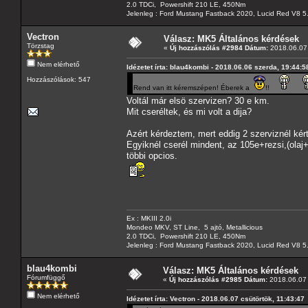
2.0 TDCi, Powershift 210 LE, 450Nm
Jelenleg : Ford Mustang Fastback 2020, Lucid Red V8 5
Vectron
Válasz: MK5 Általános kérdések
Törzstag
«
Új hozzászólás #2984 Dátum:
2018.06.07 
Nem elérhető
Idézetet írta: blau4kombi - 2018.06.06 szerda, 19:44:5
Hozzászólások: 547
Rend van itt kéremszépen! Éberek a
!!
Voltál már elsö szervizen? 30 e km.
Mit cseréltek, és mi volt a dija?
Azért kérdeztem, mert eddig 2 szerviznél kért
Egyiknél cserél mindent, az 105e+rezsi,(olaj+
többi opcios.
Ex : MKIII 2.0i
Mondeo MKV, ST Line, 5 ajtó, Metallicious
2.0 TDCi, Powershift 210 LE, 450Nm
Jelenleg : Ford Mustang Fastback 2020, Lucid Red V8 5
blau4kombi
Válasz: MK5 Általános kérdések
Fórumfüggő
«
Új hozzászólás #2985 Dátum:
2018.06.07 
Nem elérhető
Idézetet írta: Vectron - 2018.06.07 csütörtök, 11:43:47