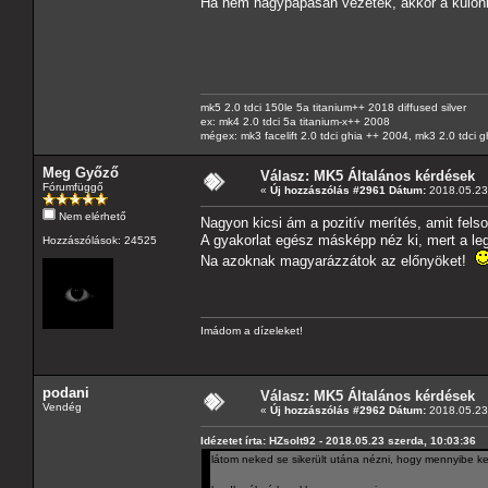
Ha nem nagypapásan vezetek, akkor a különbsé
mk5 2.0 tdci 150le 5a titanium++ 2018 diffused silver
ex: mk4 2.0 tdci 5a titanium-x++ 2008
mégex: mk3 facelift 2.0 tdci ghia ++ 2004, mk3 2.0 tdci 
Meg Győző
Válasz: MK5 Általános kérdések
Fórumfüggő
«
Új hozzászólás #2961 Dátum:
2018.05.23 
Nem elérhető
Nagyon kicsi ám a pozitív merítés, amit felsor
A gyakorlat egész másképp néz ki, mert a leg
Hozzászólások: 24525
Na azoknak magyarázzátok az előnyöket!
Imádom a dízeleket!
podani
Válasz: MK5 Általános kérdések
Vendég
«
Új hozzászólás #2962 Dátum:
2018.05.23 
Idézetet írta: HZsolt92 - 2018.05.23 szerda, 10:03:36
látom neked se sikerült utána nézni, hogy mennyibe k