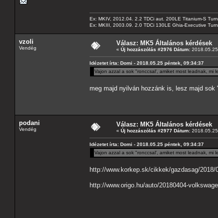
Ex: MKIV, 2012.04. 2.2 TDCi aut. 200LE Titanium-S Turn
Ex: MKIII, 2003.09. 2.0 TDCi 130LE Ghia-Executive Turni
vzoli
Válasz: MK5 Általános kérdések
Vendég
«
Új hozzászólás #2976 Dátum:
2018.05.25 
Idézetet írta: Domi - 2018.05.25 péntek, 09:34:37
Vajon azzal a sok "ronccsal', amiket most leadnak, mi
meg majd nyilván hozzánk is, lesz majd sok 
podani
Válasz: MK5 Általános kérdések
Vendég
«
Új hozzászólás #2977 Dátum:
2018.05.25 
Idézetet írta: Domi - 2018.05.25 péntek, 09:34:37
Vajon azzal a sok "ronccsal', amiket most leadnak, mi
http://www.korkep.sk/cikkek/gazdasag/2018/0
http://www.origo.hu/auto/20180404-volkswag