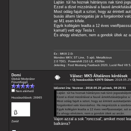
Lajtán túl ha hoznak hátrányos nak tünö jog
Ezzel a dízel mizzériával a fauvé ámokfutásá
Most odáig fajult a sztori, hogy az érintett a
busás állami támogatás jár a forgalombol v
az M1 esen kifele.
Egyik kollégám leadta a 12 éves vwoffpasssat
kamat!) vett egy Tesla t.
És ahogy elnéztem, nem a gondok ültek az a
Ex : MKIII 2.0i
Mondeo MKV, ST Line, 5 ajtó, Metallicious
2.0 TDCi, Powershift 210 LE, 450Nm
Jelenleg : Ford Mustang Fastback 2020, Lucid Red V8 5
Domi
Válasz: MK5 Általános kérdések
Globál Moderátor
«
Új hozzászólás #2975 Dátum:
2018.05.25 
Fórumfüggő
Idézetet írta: Vectron - 2018.05.25 péntek, 09:25:51
Nem elérhető
Lajtán túl ha hoznak hátrányos nak tünö jogszabályoka
Ezzel a dízel mizzériával a fauvé ámokfutását(egész a
Hozzászólások: 26965
Most odáig fajult a sztori, hogy az érintett autokat(ami
forgalombol valo kivonáshoz. Ha megnézzük a szerbro
Egyik kollégám leadta a 12 éves vwoffpasssatjat, azt a
És ahogy elnéztem, nem a gondok ültek az arcán.
Vajon azzal a sok "ronccsal', amiket most l
Zsiráf
balkánra?