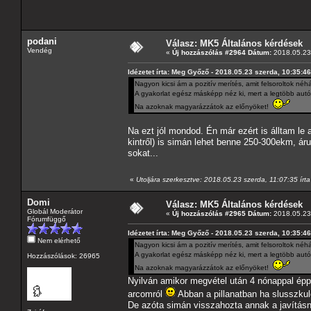
podani
Válasz: MK5 Általános kérdések
Vendég
«
Új hozzászólás #2964 Dátum:
2018.05.23 
Idézetet írta: Meg Győző - 2018.05.23 szerda, 10:35:46
Nagyon kicsi ám a pozitív merítés, amit felsoroltok néhá
A gyakorlat egész másképp néz ki, mert a legtöbb autó
Na azoknak magyarázzátok az előnyöket!
Na ezt jól mondod. Én már ezért is álltam le a
kintről) is simán lehet benne 250-300ekm, ár
sokat...
«
Utoljára szerkesztve: 2018.05.23 szerda, 11:07:35 írt
Domi
Válasz: MK5 Általános kérdések
Globál Moderátor
«
Új hozzászólás #2965 Dátum:
2018.05.23 
Fórumfüggő
Idézetet írta: Meg Győző - 2018.05.23 szerda, 10:35:46
Nem elérhető
Nagyon kicsi ám a pozitív merítés, amit felsoroltok néhá
A gyakorlat egész másképp néz ki, mert a legtöbb autó
Hozzászólások: 26965
Na azoknak magyarázzátok az előnyöket!
Nyilván amikor megvétel után 4 nónappal épp 
arcomról
Abban a pillanatban ha slusszkul
De azóta simán visszahozta annak a javításn