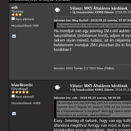
edk
Válasz: MK5 Általános kérdések
Törzstag
«
Új hozzászólás #2950 Dátum:
2018.05.23 
Nem elérhető
Idézetet írta: Meg Győző - 2018.05.23 szerda, 07:57:54
Ha megvásárolnák a döntéshozók az autód (a szennye
Hozzászólások: 698
Ha mondjuk van egy jelenleg 1M-t érő autóm 
használhatok (önhibámon kívül), adjam el nyo
nekem olyan méretű, tudású, az én céljaimra
beletennem mondjuk 2M-t pluszban (és ki fin
korábban?
Mondeo 2003 Turnier 2.0 TDCI Ghia (FMBA)
blau4kombi
Válasz: MK5 Általános kérdések
Fórumfüggő
«
Új hozzászólás #2951 Dátum:
2018.05.23 
Nem elérhető
Idézetet írta: edk - 2018.05.23 szerda, 08:38:35
Ha mondjuk van egy jelenleg 1M-t érő autóm és megtilt
Hozzászólások: 6488
nyomott áron? Tegyük fel, eladom 700E-ért (és szerint
és a kívánalmaknak is megfelel? Miért
kell
nekem belete
használjam az autómat, mint korábban?
Easy. Jelenleg ott tartunk, hogy van egy kül
állandóra megtiltva! Amúgy van most is ilyen
közlekedhet azon városokban, ahol a szmogr