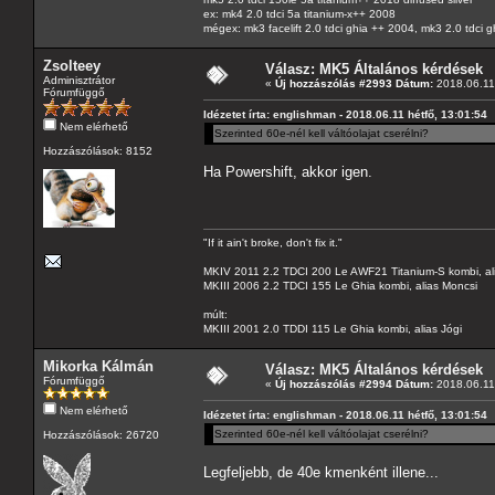
ex: mk4 2.0 tdci 5a titanium-x++ 2008
mégex: mk3 facelift 2.0 tdci ghia ++ 2004, mk3 2.0 tdci 
Zsolteey
Válasz: MK5 Általános kérdések
Adminisztrátor
«
Új hozzászólás #2993 Dátum:
2018.06.11 
Fórumfüggő
Idézetet írta: englishman - 2018.06.11 hétfő, 13:01:54
Nem elérhető
Szerinted 60e-nél kell váltóolajat cserélni?
Hozzászólások: 8152
Ha Powershift, akkor igen.
"If it ain't broke, don't fix it."
MKIV 2011 2.2 TDCI 200 Le AWF21 Titanium-S kombi, al
MKIII 2006 2.2 TDCI 155 Le Ghia kombi, alias Moncsi
múlt:
MKIII 2001 2.0 TDDI 115 Le Ghia kombi, alias Jógi
Mikorka Kálmán
Válasz: MK5 Általános kérdések
Fórumfüggő
«
Új hozzászólás #2994 Dátum:
2018.06.11 
Nem elérhető
Idézetet írta: englishman - 2018.06.11 hétfő, 13:01:54
Szerinted 60e-nél kell váltóolajat cserélni?
Hozzászólások: 26720
Legfeljebb, de 40e kmenként illene...