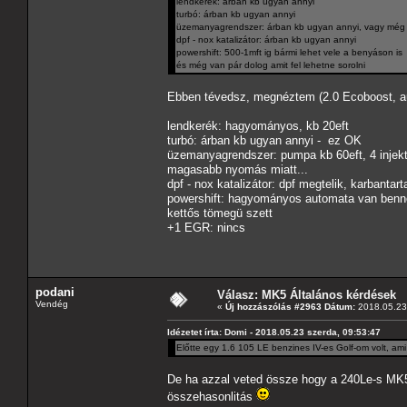
lendkerék: árban kb ugyan annyi
turbó: árban kb ugyan annyi
üzemanyagrendszer: árban kb ugyan annyi, vagy még d
dpf - nox katalizátor: árban kb ugyan annyi
powershift: 500-1mft ig bármi lehet vele a benyáson is
és még van pár dolog amit fel lehetne sorolni
Ebben tévedsz, megnéztem (2.0 Ecoboost, a
lendkerék: hagyományos, kb 20eft
turbó: árban kb ugyan annyi - ez OK
üzemanyagrendszer: pumpa kb 60eft, 4 injekto
magasabb nyomás miatt...
dpf - nox katalizátor: dpf megtelik, karbantart
powershift: hagyományos automata van benne,
kettős tömegü szett
+1 EGR: nincs
podani
Válasz: MK5 Általános kérdések
Vendég
«
Új hozzászólás #2963 Dátum:
2018.05.23 
Idézetet írta: Domi - 2018.05.23 szerda, 09:53:47
Előtte egy 1.6 105 LE benzines IV-es Golf-om volt, ami lu
De ha azzal veted össze hogy a 240Le-s MK5-
összehasonlitás