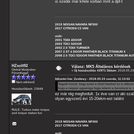
is szedik már kifele sorban mint a dpf-t
2019 NISSAN NAVARA NP300
2017 CITROEN C3 VAN
múlt:
2001 TDDI 4DOOR
2003 TDCI 5DOOR
2002 2.0 TDDI TURNIER
2007 2.5T 4 DOOR PANTHER BLACK TITANIUM X
2008 2.0 TDCI 5DOOR PANTHER BLACK TITANIUM A
HZsolt92
Válasz: MK5 Általános kérdések
Globál Moderátor
«
Új hozzászólás #2971 Dátum:
2018.05.23 
Fórumfüggő
Idézetet írta: Zsolteey - 2018.05.23 szerda, 11:13:02
Nem elérhető
Tegyük hozzá, hogy ezzel a dízel hisztivel ez is válto
hogy a nepper ugyanúgy fogja tekerni a benzinest is, mi
Hozzászólások: 23848
ez már rég megfordult. 1x éve van cr aki sza
olyan egyszerű évi 15-20ekm-est találni
RULE: Turbos make torque,
and torque makes fun
2019 NISSAN NAVARA NP300
2017 CITROEN C3 VAN
múlt: