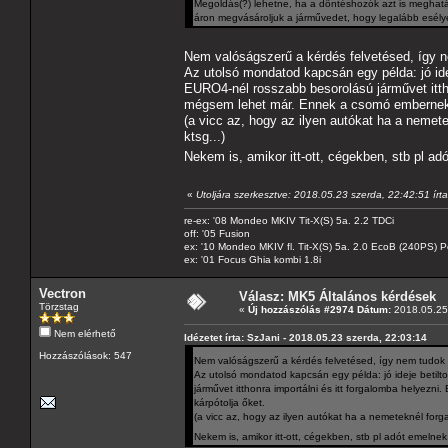
Megoldás(?) lehetne, ha a döntéshozók azt is meghat
áron megvásároljuk a járművedet, hogy legalább esélye
Nem valóságszerű a kérdés felvetésed, így 
Az utolsó mondatod kapcsán egy példa: jó ideje
EURO4-nél rosszabb besorolású járművet ittho
mégsem lehet már. Ennek a csomó embernek e
(a vicc az, hogy az ilyen autókat ha a neme
ktsg...)
Nekem is, amikor itt-ott, cégekben, stb pl a
«
Utoljára szerkesztve: 2018.05.23 szerda, 22:42:51 írt
re-ex: '08 Mondeo MKIV Tit-X(S) 5a. 2.2 TDCi
off: '05 Fusion
ex: '10 Mondeo MKIV fl. Tit-X(S) 5a. 2.0 EcoB (240PS) P
ex: '01 Focus Ghia kombi 1.8i
Vectron
Válasz: MK5 Általános kérdések
Törzstag
«
Új hozzászólás #2974 Dátum:
2018.05.25 
Nem elérhető
Idézetet írta: SzJani - 2018.05.23 szerda, 22:03:14
Hozzászólások: 547
Nem valóságszerű a kérdés felvetésed, így nem tudok
Az utolsó mondatod kapcsán egy példa: jó ideje betilto
járművet itthonra importálni és itt forgalomba helyez
kárpótolja őket.
(a vicc az, hogy az ilyen autókat ha a nemeteknél for
Nekem is, amikor itt-ott, cégekben, stb pl adót emelne