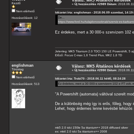
Válasz: MK5 Általános kérdések
Kezdő
«
Új hozzászólás #2989 Dátum:
2018.06.11 
Nem elérhető
Idézetet írta: englishman - 2018.06.09 szombat, 14:19
De...
Hozzászólások: 12
https://www.ford.hu/tulajdonosoknak/szerviz-es-karbant
Ez érdekes, mert a 30 000-s szervizem 102 e
Jelenleg: MK5 Titanium 2.0 TDCI 150 LE Powershift, 5 aj
Előző: Focus C-max 1,6 Trend Plus, MK2 1,8 TD
englishman
Válasz: MK5 Általános kérdések
Törzstag
«
Új hozzászólás #2990 Dátum:
2018.06.11 
Nem elérhető
Idézetet írta: Trobi70 - 2018.06.11 hétfő, 08:24:28
Ez érdekes, mert a 30 000-s szervizem 102 e FT volt,
Hozzászólások: 513
"A Powershift (automata) váltóval szerelt mod
De a különbség még így is erős, főleg, hogy 
Lehet, hogy érdemes lenne kevésbé lehúzós s
mk5 2.0 tdci 150le 5a titanium++ 2018 diffused silver
ex: mk4 2.0 tdci 5a titanium-x++ 2008