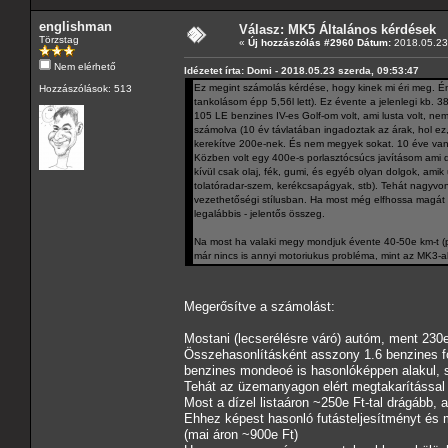
englishman
Válasz: MK5 Általános kérdések
Törzstag
«
Új hozzászólás #2960 Dátum:
2018.05.23 
Nem elérhető
Idézetet írta: Domi - 2018.05.23 szerda, 09:53:47
Ez megint számolás kérdése, hogy kinek mi éri meg. Én
Hozzászólások: 513
tankolásom épp 5,56l lett). Ez évente a jelenlegi kb.
105 LE benzines IV-es Golf-om volt, ami lusta volt, nem 
számolva (10 év távlatában ingadoztak az árak, hol ez
kerekítve 200e-nek. És nem megyek sokat. 10 éve van 
Közben volt egy 400e-s porlasztócsúcs javításom ami dí
kívül csak olaj, fék, gumi, és egyéb olyan dolgok, am
tolatóradar-szem, kerékcsapágyak, stb). Tehát nagyv
vezethetőségi stílusban. Ha most még elfhossa magát a
legalábbis - jelentős összeg.
Na most ha valaki megy mondjuk évente 40-50e km-t (p
már nincs is annyi motoriukus probléma, mint az MK3-a
Megerősítve a számolást:
Mostani (lecserélésre váró) autóm, ment 230e
Összehasonlításként asszony 1.6 benzines fo
benzines mondeoé is hasonlóképpen alakul, s
Tehát az üzemanyagon elért megtakarítással 
Most a dízel listaáron ~250e Ft-tal drágább, 
Ehhez képest hasonló futásteljesítményt és 
(mai áron ~900e Ft)