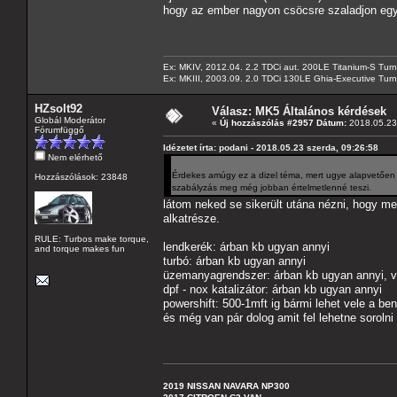
hogy az ember nagyon csöcsre szaladjon egy
Ex: MKIV, 2012.04. 2.2 TDCi aut. 200LE Titanium-S Turn
Ex: MKIII, 2003.09. 2.0 TDCi 130LE Ghia-Executive Turni
HZsolt92
Válasz: MK5 Általános kérdések
Globál Moderátor
«
Új hozzászólás #2957 Dátum:
2018.05.23 
Fórumfüggő
Idézetet írta: podani - 2018.05.23 szerda, 09:26:58
Nem elérhető
Érdekes amúgy ez a dizel téma, mert ugye alapvetően (
Hozzászólások: 23848
szabályzás meg még jobban értelmetlenné teszi.
látom neked se sikerült utána nézni, hogy m
alkatrésze.
RULE: Turbos make torque,
lendkerék: árban kb ugyan annyi
and torque makes fun
turbó: árban kb ugyan annyi
üzemanyagrendszer: árban kb ugyan annyi, v
dpf - nox katalizátor: árban kb ugyan annyi
powershift: 500-1mft ig bármi lehet vele a be
és még van pár dolog amit fel lehetne sorolni
2019 NISSAN NAVARA NP300