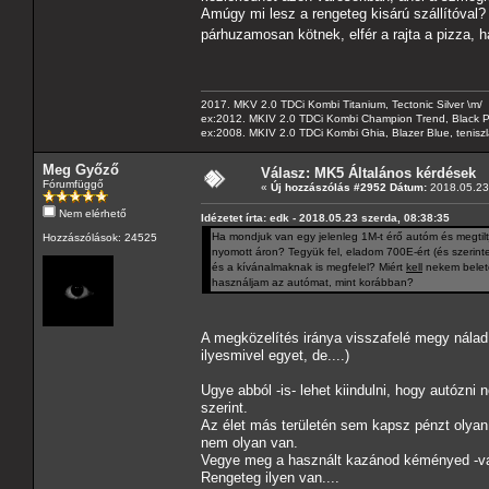
Amúgy mi lesz a rengeteg kisárú szállítóval? P
párhuzamosan kötnek, elfér a rajta a pizza, 
2017. MKV 2.0 TDCi Kombi Titanium, Tectonic Silver \m/
ex:2012. MKIV 2.0 TDCi Kombi Champion Trend, Black Pa
ex:2008. MKIV 2.0 TDCi Kombi Ghia, Blazer Blue, tenis
Meg Győző
Válasz: MK5 Általános kérdések
Fórumfüggő
«
Új hozzászólás #2952 Dátum:
2018.05.23 
Nem elérhető
Idézetet írta: edk - 2018.05.23 szerda, 08:38:35
Ha mondjuk van egy jelenleg 1M-t érő autóm és megtilt
Hozzászólások: 24525
nyomott áron? Tegyük fel, eladom 700E-ért (és szerint
és a kívánalmaknak is megfelel? Miért
kell
nekem belete
használjam az autómat, mint korábban?
A megközelítés iránya visszafelé megy nálad
ilyesmivel egyet, de....)
Ugye abból -is- lehet kiindulni, hogy autózni 
szerint.
Az élet más területén sem kapsz pénzt olyan
nem olyan van.
Vegye meg a használt kazánod kéményed -valak
Rengeteg ilyen van....