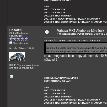
2017 CITROEN C3 VAN
múlt:
2001 TDDI 4DOOR
2003 TDCI 5DOOR
2002 2.0 TDDI TURNIER
2007 2.5T 4 DOOR PANTHER BLACK TITANIUM X
2008 2.0 TDCI 5DOOR PANTHER BLACK TITANIUM A
HZsolt92
Válasz: MK5 Általános kérdések
Globál Moderátor
«
Új hozzászólás #2958 Dátum:
2018.05.23 
Fórumfüggő
Idézetet írta: Domi - 2018.05.23 szerda, 09:53:47
Nem elérhető
Na most ha valaki megy mondjuk évente 40-50e km-t (p
Hozzászólások: 23848
már nincs is annyi motoriukus probléma, mint az MK3-a
és azt még vedd bele, hogy aki nem évi 40-5
nálad pl 6
RULE: Turbos make torque,
and torque makes fun
2019 NISSAN NAVARA NP300
2017 CITROEN C3 VAN
múlt:
2001 TDDI 4DOOR
2003 TDCI 5DOOR
2002 2.0 TDDI TURNIER
2007 2.5T 4 DOOR PANTHER BLACK TITANIUM X
2008 2.0 TDCI 5DOOR PANTHER BLACK TITANIUM A