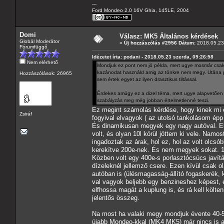
---
Ford Mondeo 2.0 16V Ghia, 145LE, 2004
Domi
Válasz: MK5 Általános kérdések
Globál Moderátor
«
Új hozzászólás #2956 Dátum:
2018.05.23 
Fórumfüggő
Idézetet írta: podani - 2018.05.23 szerda, 09:26:58
Nem elérhető
Mondjuk ez pont nem jó példa, mert ugye mosmár csak
kazánodat használd amig az tönkre nem megy. Utána pe
Hozzászólások: 26965
sem értek egyet az ilyen drasztikus tiltással.
Érdekes amúgy ez a dizel téma, mert ugye alapvetően (
szabályzás meg még jobban értelmetlenné teszi.
Ez megint számolás kérdése, hogy kinek mi 
Zsiráf
fogyival elvagyok ( az utolsó tankolásom épp 
És dinamikusan megyek egy nagy autóval. Előt
volt, és olyan 10l körül jöttem ki vele. Namo
ingadoztak az árak, hol ez, hol az volt olcs
kerekítve 200e-nek. És nem megyek sokat. 1
Közben volt egy 400e-s porlasztócsúcs javítá
dízeleknél jellemző csere. Ezen kívül csak 
autóban is (ülésmagasság-állító fogaskerék,
val vagyok beljebb egy benzineshez képest,
elfhossa magát a kuplung is, és rá kell költ
jelentős összeg.
Na most ha valaki megy mondjuk évente 40-50
újabb Mondeo-kkal (MK4 MK5) már nincs is an