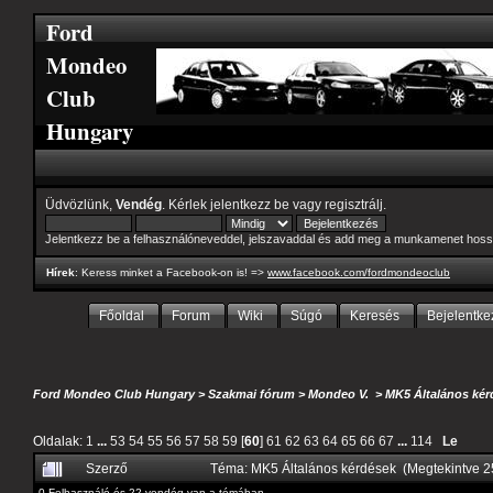
Ford
Mondeo
Club
Hungary
Üdvözlünk,
Vendég
. Kérlek
jelentkezz be
vagy
regisztrálj
.
Jelentkezz be a felhasználóneveddel, jelszavaddal és add meg a munkamenet hoss
Hírek
: Keress minket a Facebook-on is! =>
www.facebook.com/fordmondeoclub
Főoldal
Forum
Wiki
Súgó
Keresés
Bejelentke
Ford Mondeo Club Hungary
>
Szakmai fórum
>
Mondeo V.
>
MK5 Általános kér
Oldalak:
1
...
53
54
55
56
57
58
59
[
60
]
61
62
63
64
65
66
67
...
114
Le
Szerző
Téma: MK5 Általános kérdések (Megtekintve 
0 Felhasználó és 22 vendég van a témában