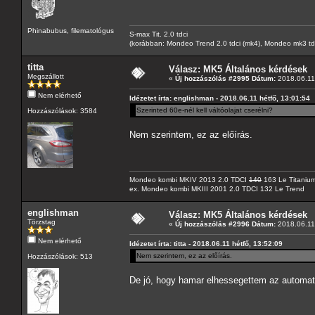
Phinabubus, filematológus
S-max Tit. 2.0 tdci
(korábban: Mondeo Trend 2.0 tdci (mk4), Mondeo mk3 tdci, 
titta
Válasz: MK5 Általános kérdések
Megszállott
«
Új hozzászólás #2995 Dátum:
2018.06.11 
Nem elérhető
Idézetet írta: englishman - 2018.06.11 hétfő, 13:01:54
Szerinted 60e-nél kell váltóolajat cserélni?
Hozzászólások: 3584
Nem szerintem, ez az előírás.
Mondeo kombi MKIV 2013 2.0 TDCI
140
163 Le Titaniu
ex. Mondeo kombi MKIII 2001 2.0 TDCI 132 Le Trend
englishman
Válasz: MK5 Általános kérdések
Törzstag
«
Új hozzászólás #2996 Dátum:
2018.06.11 
Nem elérhető
Idézetet írta: titta - 2018.06.11 hétfő, 13:52:09
Nem szerintem, ez az előírás.
Hozzászólások: 513
De jó, hogy hamar elhessegettem az automata