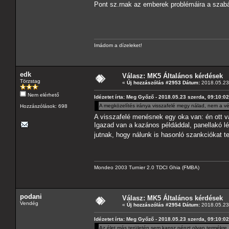
Pont sz.rnak az emberek problémáira a sza
Imádom a dízeleket!
edk
Válasz: MK5 Általános kérdések
Törzstag
«
Új hozzászólás #2953 Dátum:
2018.05.23 
Nem elérhető
Idézetet írta: Meg Győző - 2018.05.23 szerda, 09:10:02
A megközelítés iránya visszafelé megy nálad, nem a vég
Hozzászólások: 698
A visszafelé menésnek egy oka van: én ott 
Igazad van a kazános példáddal, panellakó l
jutnak, hogy nálunk is hasonló szankciókat t
Mondeo 2003 Turnier 2.0 TDCI Ghia (FMBA)
podani
Válasz: MK5 Általános kérdések
Vendég
«
Új hozzászólás #2954 Dátum:
2018.05.23 
Idézetet írta: Meg Győző - 2018.05.23 szerda, 09:10:02
Az élet más területén sem kapsz pénzt olyan termékre