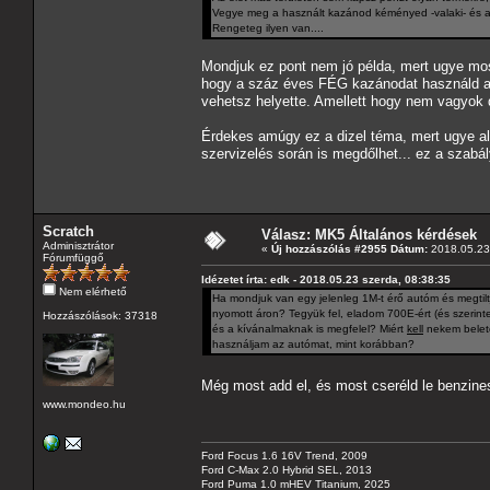
Vegye meg a használt kazánod kéményed -valaki- és adj
Rengeteg ilyen van....
Mondjuk ez pont nem jó példa, mert ugye mo
hogy a száz éves FÉG kazánodat használd a
vehetsz helyette. Amellett hogy nem vagyok di
Érdekes amúgy ez a dizel téma, mert ugye a
szervizelés során is megdőlhet... ez a szabá
Scratch
Válasz: MK5 Általános kérdések
Adminisztrátor
«
Új hozzászólás #2955 Dátum:
2018.05.23 
Fórumfüggő
Idézetet írta: edk - 2018.05.23 szerda, 08:38:35
Nem elérhető
Ha mondjuk van egy jelenleg 1M-t érő autóm és megtilt
nyomott áron? Tegyük fel, eladom 700E-ért (és szerint
Hozzászólások: 37318
és a kívánalmaknak is megfelel? Miért
kell
nekem belete
használjam az autómat, mint korábban?
Még most add el, és most cseréld le benzine
www.mondeo.hu
Ford Focus 1.6 16V Trend, 2009
Ford C-Max 2.0 Hybrid SEL, 2013
Ford Puma 1.0 mHEV Titanium, 2025