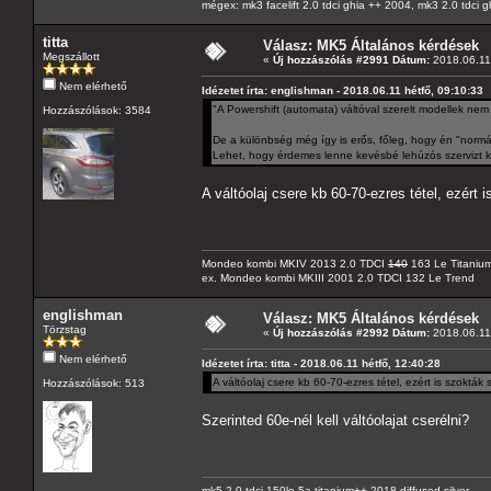
mégex: mk3 facelift 2.0 tdci ghia ++ 2004, mk3 2.0 tdci 
titta
Válasz: MK5 Általános kérdések
Megszállott
«
Új hozzászólás #2991 Dátum:
2018.06.11 
Nem elérhető
Idézetet írta: englishman - 2018.06.11 hétfő, 09:10:33
"A Powershift (automata) váltóval szerelt modellek nem 
Hozzászólások: 3584
De a különbség még így is erős, főleg, hogy én "normá
Lehet, hogy érdemes lenne kevésbé lehúzós szervizt ke
A váltóolaj csere kb 60-70-ezres tétel, ezért 
Mondeo kombi MKIV 2013 2.0 TDCI
140
163 Le Titaniu
ex. Mondeo kombi MKIII 2001 2.0 TDCI 132 Le Trend
englishman
Válasz: MK5 Általános kérdések
Törzstag
«
Új hozzászólás #2992 Dátum:
2018.06.11 
Nem elérhető
Idézetet írta: titta - 2018.06.11 hétfő, 12:40:28
A váltóolaj csere kb 60-70-ezres tétel, ezért is szokták
Hozzászólások: 513
Szerinted 60e-nél kell váltóolajat cserélni?
mk5 2.0 tdci 150le 5a titanium++ 2018 diffused silver