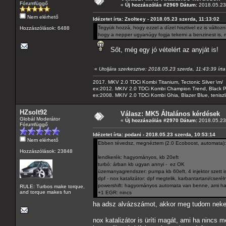
Fórumfüggő
«
Új hozzászólás #2969 Dátum:
2018.05.23 
Nem elérhető
Idézetet írta: Zsolteey - 2018.05.23 szerda, 11:13:02
Tegyük hozzá, hogy ezzel a dízel hisztivel ez is válto
Hozzászólások: 6488
hogy a nepper ugyanúgy fogja tekerni a benzinest is, mi
Sőt, még egy jó vételért az anyját is!
«
Utoljára szerkesztve: 2018.05.23 szerda, 11:43:39 írt
2017. MKV 2.0 TDCi Kombi Titanium, Tectonic Silver \m/
ex:2012. MKIV 2.0 TDCi Kombi Champion Trend, Black Pa
ex:2008. MKIV 2.0 TDCi Kombi Ghia, Blazer Blue, tenis
HZsolt92
Válasz: MK5 Általános kérdések
Globál Moderátor
«
Új hozzászólás #2970 Dátum:
2018.05.23 
Fórumfüggő
Idézetet írta: podani - 2018.05.23 szerda, 10:53:14
Nem elérhető
Ebben tévedsz, megnéztem (2.0 Ecoboost, automata):
Hozzászólások: 23848
lendkerék: hagyományos, kb 20eft
turbó: árban kb ugyan annyi - ez OK
üzemanyagrendszer: pumpa kb 60eft, 4 injektor szett i
dpf - nox katalizátor: dpf megtelik, karbantartani/cseréln
powershift: hagyományos automata van benne, ami ha n
RULE: Turbos make torque,
and torque makes fun
+1 EGR: nincs
ha adsz alvázszámot, akkor meg tudom neked
nox katalizátor is üríti magát, ami ha nincs