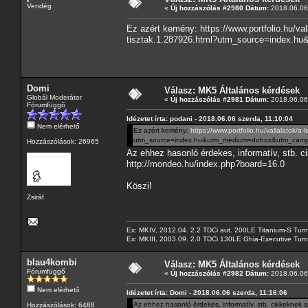
Vendég
«
Új hozzászólás #2980 Dátum:
2018.06.06 
Ez azért kemény:
https://www.portfolio.hu/v
tisztak.1.287926.html?utm_source=index.
Domi
Válasz: MK5 Általános kérdések
Globál Moderátor
«
Új hozzászólás #2981 Dátum:
2018.06.06 
Fórumfüggő
Idézetet írta: podani - 2018.06.06 szerda, 11:10:04
Nem elérhető
Ez azért kemény:
https://www.portfolio.hu/vallalatok/
utm_source=index.hu&utm_medium=doboz&utm_campa
Hozzászólások: 26965
Az ehhez hasonló érdekes, informatív, stb. c
http://mondeo.hu/index.php?board=16.0
Köszi!
Zsiráf
Ex: MKIV, 2012.04. 2.2 TDCi aut. 200LE Titanium-S Turn
Ex: MKIII, 2003.09. 2.0 TDCi 130LE Ghia-Executive Turni
blau4kombi
Válasz: MK5 Általános kérdések
Fórumfüggő
«
Új hozzászólás #2982 Dátum:
2018.06.06 
Nem elérhető
Idézetet írta: Domi - 2018.06.06 szerda, 11:16:06
Az ehhez hasonló érdekes, informatív, stb. cikkeknek 
Hozzászólások: 6488