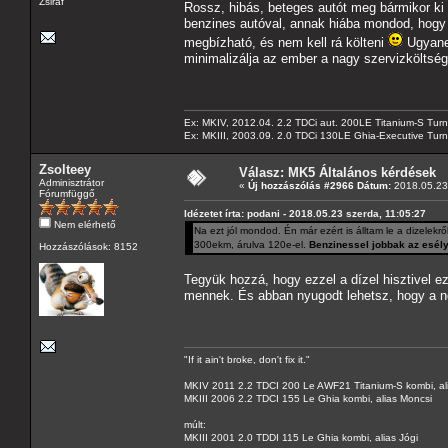
Zsiráf
Rossz, hibás, beteges autót meg bármikor ki 
benzines autóval, annak hiába mondod, hogy b
megbízható, és nem kell rá költeni
Ugyanez
minimalizálja az ember a nagy szervizköltség
Ex: MKIV, 2012.04. 2.2 TDCi aut. 200LE Titanium-S Turn
Ex: MKIII, 2003.09. 2.0 TDCi 130LE Ghia-Executive Turni
Zsolteey
Válasz: MK5 Általános kérdések
Adminisztrátor
«
Új hozzászólás #2966 Dátum:
2018.05.23 
Fórumfüggő
Idézetet írta: podani - 2018.05.23 szerda, 11:05:27
Nem elérhető
Na ezt jól mondod. Én már ezért is álltam le a dizelekrő
300ekm, árulva 120e-el.
Benzinessel jobbak az esély
Hozzászólások: 8152
Tegyük hozzá, hogy ezzel a dízel hisztivel ez
mennek. És abban nyugodt lehetsz, hogy a nep
"If it ain't broke, don't fix it."
MKIV 2011 2.2 TDCI 200 Le AWF21 Titanium-S kombi, al
MKIII 2006 2.2 TDCI 155 Le Ghia kombi, alias Moncsi
múlt:
MKIII 2001 2.0 TDDI 115 Le Ghia kombi, alias Jógi