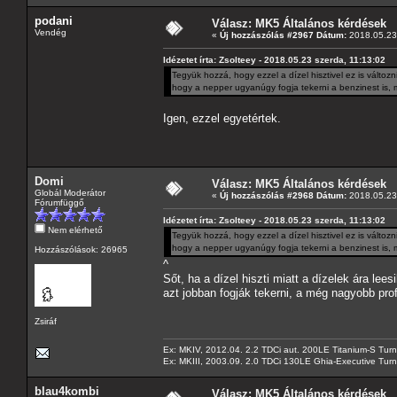
podani
Válasz: MK5 Általános kérdések
Vendég
«
Új hozzászólás #2967 Dátum:
2018.05.23 
Idézetet írta: Zsolteey - 2018.05.23 szerda, 11:13:02
Tegyük hozzá, hogy ezzel a dízel hisztivel ez is válto
hogy a nepper ugyanúgy fogja tekerni a benzinest is, mi
Igen, ezzel egyetértek.
Domi
Válasz: MK5 Általános kérdések
Globál Moderátor
«
Új hozzászólás #2968 Dátum:
2018.05.23 
Fórumfüggő
Idézetet írta: Zsolteey - 2018.05.23 szerda, 11:13:02
Nem elérhető
Tegyük hozzá, hogy ezzel a dízel hisztivel ez is válto
hogy a nepper ugyanúgy fogja tekerni a benzinest is, mi
Hozzászólások: 26965
^
Sőt, ha a dízel hiszti miatt a dízelek ára le
azt jobban fogják tekerni, a még nagyobb pr
Zsiráf
Ex: MKIV, 2012.04. 2.2 TDCi aut. 200LE Titanium-S Turn
Ex: MKIII, 2003.09. 2.0 TDCi 130LE Ghia-Executive Turni
blau4kombi
Válasz: MK5 Általános kérdések