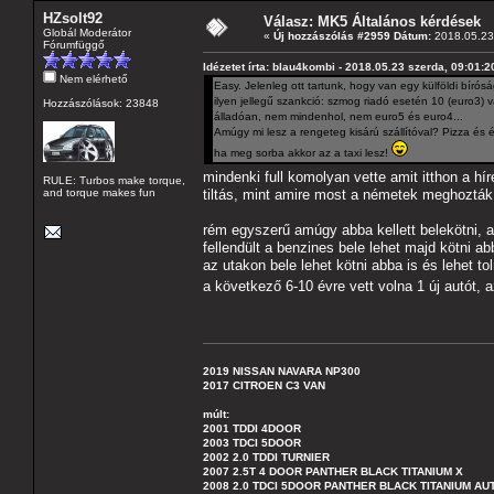
HZsolt92
Válasz: MK5 Általános kérdések
Globál Moderátor
«
Új hozzászólás #2959 Dátum:
2018.05.23 
Fórumfüggő
Idézetet írta: blau4kombi - 2018.05.23 szerda, 09:01:2
Nem elérhető
Easy. Jelenleg ott tartunk, hogy van egy külföldi bíró
ilyen jellegű szankció: szmog riadó esetén 10 (euro3
Hozzászólások: 23848
álladóan, nem mindenhol, nem euro5 és euro4...
Amúgy mi lesz a rengeteg kisárú szállítóval? Pizza és ét
ha meg sorba akkor az a taxi lesz!
mindenki full komolyan vette amit itthon a 
RULE: Turbos make torque,
and torque makes fun
tiltás, mint amire most a németek meghoz
rém egyszerű amúgy abba kellett belekötni, a
fellendült a benzines bele lehet majd kötni abb
az utakon bele lehet kötni abba is és lehet t
a következő 6-10 évre vett volna 1 új autót, 
2019 NISSAN NAVARA NP300
2017 CITROEN C3 VAN
múlt:
2001 TDDI 4DOOR
2003 TDCI 5DOOR
2002 2.0 TDDI TURNIER
2007 2.5T 4 DOOR PANTHER BLACK TITANIUM X
2008 2.0 TDCI 5DOOR PANTHER BLACK TITANIUM A