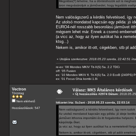
Megoldás(?) lehetne, ha a döntéshozók azt is meghat
áron megvásároljuk a járművedet, hogy legalább esélye
Nem valóságszerű a kérdés felvetésed, így 
Az utolsó mondatod kapcsán egy példa: jó ideje
EURO4-nél rosszabb besorolású járművet ittho
mégsem lehet már. Ennek a csomó embernek e
(a vicc az, hogy az ilyen autókat ha a neme
ktsg...)
Nekem is, amikor itt-ott, cégekben, stb pl a
«
Utoljára szerkesztve: 2018.05.23 szerda, 22:42:51 írt
re-ex: '08 Mondeo MKIV Tit-X(S) 5a. 2.2 TDCi
off: '05 Fusion
ex: '10 Mondeo MKIV fl. Tit-X(S) 5a. 2.0 EcoB (240PS) P
ex: '01 Focus Ghia kombi 1.8i
Vectron
Válasz: MK5 Általános kérdések
Törzstag
«
Új hozzászólás #2974 Dátum:
2018.05.25 
Nem elérhető
Idézetet írta: SzJani - 2018.05.23 szerda, 22:03:14
Hozzászólások: 547
Nem valóságszerű a kérdés felvetésed, így nem tudok
Az utolsó mondatod kapcsán egy példa: jó ideje betilto
járművet itthonra importálni és itt forgalomba helyez
kárpótolja őket.
(a vicc az, hogy az ilyen autókat ha a nemeteknél for
Nekem is, amikor itt-ott, cégekben, stb pl adót emelne