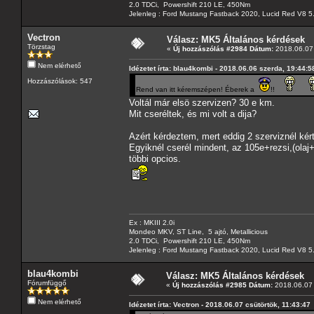
2.0 TDCi, Powershift 210 LE, 450Nm
Jelenleg : Ford Mustang Fastback 2020, Lucid Red V8 5
Vectron
Válasz: MK5 Általános kérdések
Törzstag
«
Új hozzászólás #2984 Dátum:
2018.06.07 
Nem elérhető
Idézetet írta: blau4kombi - 2018.06.06 szerda, 19:44:5
Hozzászólások: 547
Rend van itt kéremszépen! Éberek a
!!
Voltál már elsö szervizen? 30 e km.
Mit cseréltek, és mi volt a dija?
Azért kérdeztem, mert eddig 2 szerviznél kért
Egyiknél cserél mindent, az 105e+rezsi,(olaj+
többi opcios.
Ex : MKIII 2.0i
Mondeo MKV, ST Line, 5 ajtó, Metallicious
2.0 TDCi, Powershift 210 LE, 450Nm
Jelenleg : Ford Mustang Fastback 2020, Lucid Red V8 5
blau4kombi
Válasz: MK5 Általános kérdések
Fórumfüggő
«
Új hozzászólás #2985 Dátum:
2018.06.07 
Nem elérhető
Idézetet írta: Vectron - 2018.06.07 csütörtök, 11:43:47