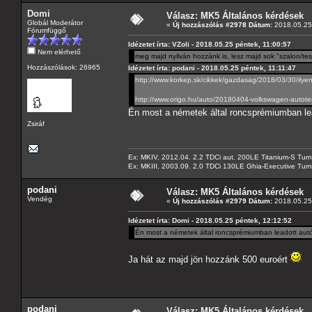
Domi
Válasz: MK5 Általános kérdések
Globál Moderátor
«
Új hozzászólás #2978 Dátum:
2018.05.25 
Fórumfüggő
Idézetet írta: VZoli - 2018.05.25 péntek, 11:00:57
Nem elérhető
meg majd nyilván hozzánk is, lesz majd sok "szalon/te
Hozzászólások: 26965
Idézetet írta: podani - 2018.05.25 péntek, 11:11:47
http://www.korkep.sk/cikkek/gazdasag/2018/03/30/ilye
http://www.origo.hu/auto/20180404-volkswagen-autote
Én most a németek által roncsprémiumban lea
Zsiráf
Ex: MKIV, 2012.04. 2.2 TDCi aut. 200LE Titanium-S Turn
Ex: MKIII, 2003.09. 2.0 TDCi 130LE Ghia-Executive Turni
podani
Válasz: MK5 Általános kérdések
Vendég
«
Új hozzászólás #2979 Dátum:
2018.05.25 
Idézetet írta: Domi - 2018.05.25 péntek, 12:12:52
Én most a németek által roncsprémiumban leadott autók
Ja hát az majd jön hozzánk 500 euroért
podani
Válasz: MK5 Általános kérdések