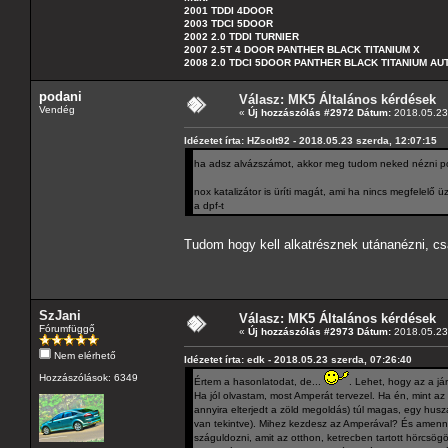
2001 TDDI 4DOOR
2003 TDCI 5DOOR
2002 2.0 TDDI TURNIER
2007 2.5T 4 DOOR PANTHER BLACK TITANIUM X
2008 2.0 TDCI 5DOOR PANTHER BLACK TITANIUM A
podani
Válasz: MK5 Általános kérdések
Vendég
«
Új hozzászólás #2972 Dátum:
2018.05.23 
Idézetet írta: HZsolt92 - 2018.05.23 szerda, 12:07:15
ha adsz alvázszámot, akkor meg tudom neked nézni po
nox katalizátor is üríti magát, ami ha nincs megfelelő
a dpf-t
Tudom hogy kell alkatrésznek utánanézni, cs
SzJani
Válasz: MK5 Általános kérdések
Fórumfüggő
«
Új hozzászólás #2973 Dátum:
2018.05.23 
Nem elérhető
Idézetet írta: edk - 2018.05.23 szerda, 07:26:40
Hozzászólások: 6349
Értem a hasonlatodat, de...
. Lehet, hogy az a j
Ha jól olvastam, most Amperát tervezel. Ha én, mint a
annyira elterjedt a zöld megoldás) túl magas, egy husz
van tekintve). Mihez kezdesz az Amperával? És amennyir
száguldozni, amit az otthon, ketrecben tartott hörcsögö