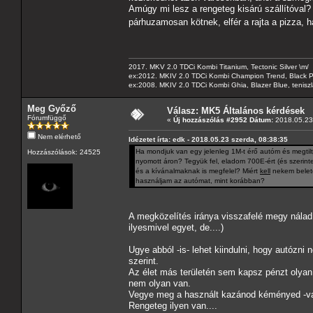
Amúgy mi lesz a rengeteg kisárú szállítóval? P
párhuzamosan kötnek, elfér a rajta a pizza, 
2017. MKV 2.0 TDCi Kombi Titanium, Tectonic Silver \m/
ex:2012. MKIV 2.0 TDCi Kombi Champion Trend, Black Pa
ex:2008. MKIV 2.0 TDCi Kombi Ghia, Blazer Blue, tenis
Meg Győző
Válasz: MK5 Általános kérdések
Fórumfüggő
«
Új hozzászólás #2952 Dátum:
2018.05.23 
Nem elérhető
Idézetet írta: edk - 2018.05.23 szerda, 08:38:35
Ha mondjuk van egy jelenleg 1M-t érő autóm és megtilt
Hozzászólások: 24525
nyomott áron? Tegyük fel, eladom 700E-ért (és szerint
és a kívánalmaknak is megfelel? Miért
kell
nekem belete
használjam az autómat, mint korábban?
A megközelítés iránya visszafelé megy nálad
ilyesmivel egyet, de....)
Ugye abból -is- lehet kiindulni, hogy autózni 
szerint.
Az élet más területén sem kapsz pénzt olyan
nem olyan van.
Vegye meg a használt kazánod kéményed -valak
Rengeteg ilyen van....