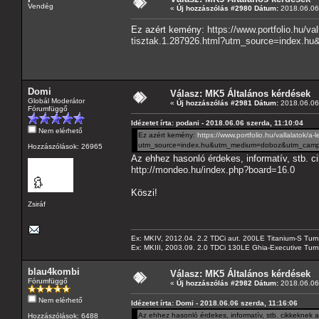
Vendég
«
Új hozzászólás #2980 Dátum:
2018.06.06 
Ez azért kemény:
https://www.portfolio.hu/v
tisztak.1.287926.html?utm_source=index.
Domi
Válasz: MK5 Általános kérdések
Globál Moderátor
«
Új hozzászólás #2981 Dátum:
2018.06.06 
Fórumfüggő
Idézetet írta: podani - 2018.06.06 szerda, 11:10:04
Nem elérhető
Ez azért kemény:
https://www.portfolio.hu/vallalatok/
utm_source=index.hu&utm_medium=doboz&utm_campa
Hozzászólások: 26965
Az ehhez hasonló érdekes, informatív, stb. c
http://mondeo.hu/index.php?board=16.0
Köszi!
Zsiráf
Ex: MKIV, 2012.04. 2.2 TDCi aut. 200LE Titanium-S Turn
Ex: MKIII, 2003.09. 2.0 TDCi 130LE Ghia-Executive Turni
blau4kombi
Válasz: MK5 Általános kérdések
Fórumfüggő
«
Új hozzászólás #2982 Dátum:
2018.06.06 
Nem elérhető
Idézetet írta: Domi - 2018.06.06 szerda, 11:16:06
Az ehhez hasonló érdekes, informatív, stb. cikkeknek 
Hozzászólások: 6488