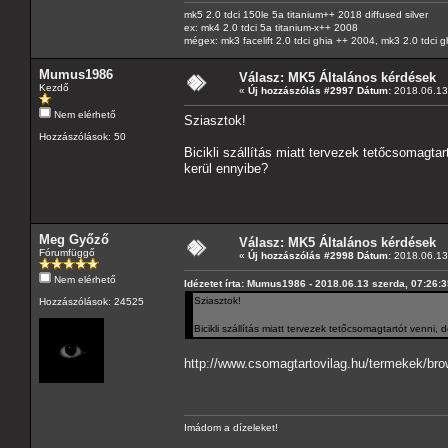
mk5 2.0 tdci 150le 5a titanium++ 2018 diffused silver
ex: mk4 2.0 tdci 5a titanium-x++ 2008
mégex: mk3 facelift 2.0 tdci ghia ++ 2004, mk3 2.0 tdci 
Mumus1986
Válasz: MK5 Általános kérdések
Kezdő
«
Új hozzászólás #2997 Dátum:
2018.06.13 
Nem elérhető
Sziasztok!
Hozzászólások: 50
Bicikli szállítás miatt tervezek tetőcsomagtar
kerül ennyibe?
Meg Győző
Válasz: MK5 Általános kérdések
Fórumfüggő
«
Új hozzászólás #2998 Dátum:
2018.06.13 
Nem elérhető
Idézetet írta: Mumus1986 - 2018.06.13 szerda, 07:26:
Sziasztok!
Hozzászólások: 24525
Bicikli szállítás miatt tervezek tetőcsomagtartót venni,
http://www.csomagtartovilag.hu/termekek/brow
Imádom a dízeleket!