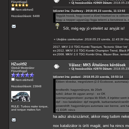
Fórumfüggő
«
Új hozzászólás #2969 Dátum:
2018.05.23 
Nem elérhető
Idézetet írta: Zsolteey - 2018.05.23 szerda, 11:13:02
Tegyük hozzá, hogy ezzel a dízel hisztivel ez is válto
Hozzászólások: 6488
hogy a nepper ugyanúgy fogja tekerni a benzinest is, mi
Sőt, még egy jó vételért az anyját is!
«
Utoljára szerkesztve: 2018.05.23 szerda, 11:43:39 írt
2017. MKV 2.0 TDCi Kombi Titanium, Tectonic Silver \m/
ex:2012. MKIV 2.0 TDCi Kombi Champion Trend, Black Pa
ex:2008. MKIV 2.0 TDCi Kombi Ghia, Blazer Blue, tenis
HZsolt92
Válasz: MK5 Általános kérdések
Globál Moderátor
«
Új hozzászólás #2970 Dátum:
2018.05.23 
Fórumfüggő
Idézetet írta: podani - 2018.05.23 szerda, 10:53:14
Nem elérhető
Ebben tévedsz, megnéztem (2.0 Ecoboost, automata):
Hozzászólások: 23848
lendkerék: hagyományos, kb 20eft
turbó: árban kb ugyan annyi - ez OK
üzemanyagrendszer: pumpa kb 60eft, 4 injektor szett i
dpf - nox katalizátor: dpf megtelik, karbantartani/cseréln
powershift: hagyományos automata van benne, ami ha n
RULE: Turbos make torque,
and torque makes fun
+1 EGR: nincs
ha adsz alvázszámot, akkor meg tudom neked
nox katalizátor is üríti magát, ami ha nincs