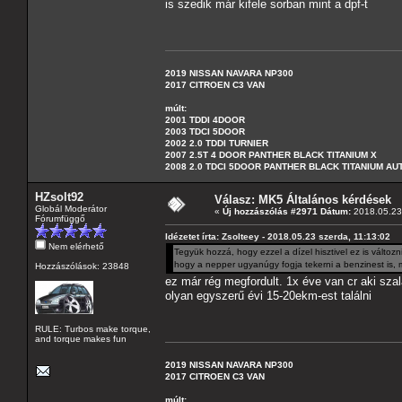
is szedik már kifele sorban mint a dpf-t
2019 NISSAN NAVARA NP300
2017 CITROEN C3 VAN
múlt:
2001 TDDI 4DOOR
2003 TDCI 5DOOR
2002 2.0 TDDI TURNIER
2007 2.5T 4 DOOR PANTHER BLACK TITANIUM X
2008 2.0 TDCI 5DOOR PANTHER BLACK TITANIUM A
HZsolt92
Válasz: MK5 Általános kérdések
Globál Moderátor
«
Új hozzászólás #2971 Dátum:
2018.05.23 
Fórumfüggő
Idézetet írta: Zsolteey - 2018.05.23 szerda, 11:13:02
Nem elérhető
Tegyük hozzá, hogy ezzel a dízel hisztivel ez is válto
hogy a nepper ugyanúgy fogja tekerni a benzinest is, mi
Hozzászólások: 23848
ez már rég megfordult. 1x éve van cr aki sza
olyan egyszerű évi 15-20ekm-est találni
RULE: Turbos make torque,
and torque makes fun
2019 NISSAN NAVARA NP300
2017 CITROEN C3 VAN
múlt: