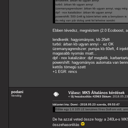
lendkerék: árban kb ugyan annyi
turbó: árban kb ugyan annyi
üzemanyagrendszer: árban kb ugyan annyi, vagy még d
dpf - nox katalizátor: árban kb ugyan annyi
powershift: 500-1mft ig bármi lehet vele a benyáson is
és még van pár dolog amit fel lehetne sorolni
Ebben tévedsz, megnéztem (2.0 Ecoboost, a
lendkerék: hagyományos, kb 20eft
turbó: árban kb ugyan annyi - ez OK
üzemanyagrendszer: pumpa kb 60eft, 4 injekto
magasabb nyomás miatt...
dpf - nox katalizátor: dpf megtelik, karbantart
powershift: hagyományos automata van benne,
kettős tömegü szett
+1 EGR: nincs
podani
Válasz: MK5 Általános kérdések
Vendég
«
Új hozzászólás #2963 Dátum:
2018.05.23 
Idézetet írta: Domi - 2018.05.23 szerda, 09:53:47
Előtte egy 1.6 105 LE benzines IV-es Golf-om volt, ami lu
De ha azzal veted össze hogy a 240Le-s MK5-
összehasonlitás