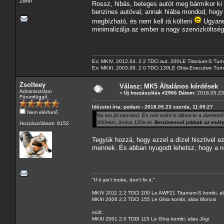
Zsiráf
Rossz, hibás, beteges autót meg bármikor ki 
benzines autóval, annak hiába mondod, hogy b
megbízható, és nem kell rá költeni
Ugyanez
minimalizálja az ember a nagy szervizköltség
Ex: MKIV, 2012.04. 2.2 TDCi aut. 200LE Titanium-S Turn
Ex: MKIII, 2003.09. 2.0 TDCi 130LE Ghia-Executive Turni
Zsolteey
Válasz: MK5 Általános kérdések
Adminisztrátor
«
Új hozzászólás #2966 Dátum:
2018.05.23 
Fórumfüggő
Idézetet írta: podani - 2018.05.23 szerda, 11:05:27
Nem elérhető
Na ezt jól mondod. Én már ezért is álltam le a dizelekrő
300ekm, árulva 120e-el.
Benzinessel jobbak az esély
Hozzászólások: 8152
Tegyük hozzá, hogy ezzel a dízel hisztivel ez
mennek. És abban nyugodt lehetsz, hogy a nep
"If it ain't broke, don't fix it."
MKIV 2011 2.2 TDCI 200 Le AWF21 Titanium-S kombi, al
MKIII 2006 2.2 TDCI 155 Le Ghia kombi, alias Moncsi
múlt:
MKIII 2001 2.0 TDDI 115 Le Ghia kombi, alias Jógi