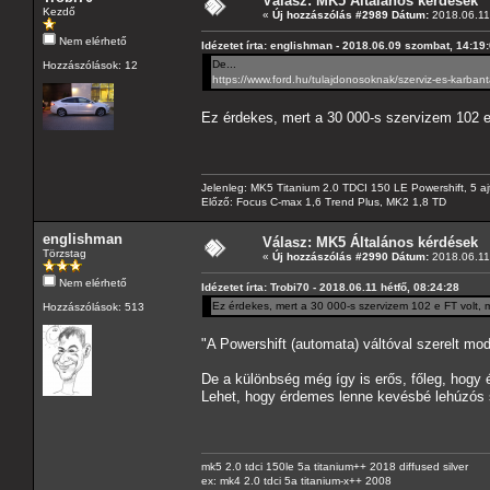
Válasz: MK5 Általános kérdések
Kezdő
«
Új hozzászólás #2989 Dátum:
2018.06.11 
Nem elérhető
Idézetet írta: englishman - 2018.06.09 szombat, 14:19
De...
Hozzászólások: 12
https://www.ford.hu/tulajdonosoknak/szerviz-es-karbant
Ez érdekes, mert a 30 000-s szervizem 102 e
Jelenleg: MK5 Titanium 2.0 TDCI 150 LE Powershift, 5 aj
Előző: Focus C-max 1,6 Trend Plus, MK2 1,8 TD
englishman
Válasz: MK5 Általános kérdések
Törzstag
«
Új hozzászólás #2990 Dátum:
2018.06.11 
Nem elérhető
Idézetet írta: Trobi70 - 2018.06.11 hétfő, 08:24:28
Ez érdekes, mert a 30 000-s szervizem 102 e FT volt,
Hozzászólások: 513
"A Powershift (automata) váltóval szerelt mod
De a különbség még így is erős, főleg, hogy 
Lehet, hogy érdemes lenne kevésbé lehúzós s
mk5 2.0 tdci 150le 5a titanium++ 2018 diffused silver
ex: mk4 2.0 tdci 5a titanium-x++ 2008