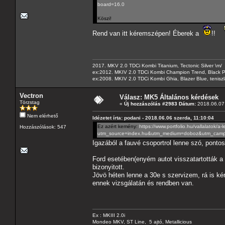
board=16.0
Köszi!
Rend van itt kéremszépen! Éberek a
!!
2017. MKV 2.0 TDCi Kombi Titanium, Tectonic Silver \m/
ex:2012. MKIV 2.0 TDCi Kombi Champion Trend, Black Pa
ex:2008. MKIV 2.0 TDCi Kombi Ghia, Blazer Blue, tenis
Vectron
Válasz: MK5 Általános kérdések
Törzstag
«
Új hozzászólás #2983 Dátum:
2018.06.07 
Nem elérhető
Idézetet írta: podani - 2018.06.06 szerda, 11:10:04
Ez azért kemény:
https://www.portfolio.hu/vallalatok/
Hozzászólások: 547
utm_source=index.hu&utm_medium=doboz&utm_campa
Igazából a fauvé csoportrol lenne szó, ponto
Ford esetében(enyém autot visszatartották a 
bizonyitott.
Jövö héten lenne a 30e s szervizem, rá is ké
ennek vizsgálatán és rendben van.
Ex : MKIII 2.0i
Mondeo MKV, ST Line, 5 ajtó, Metallicious