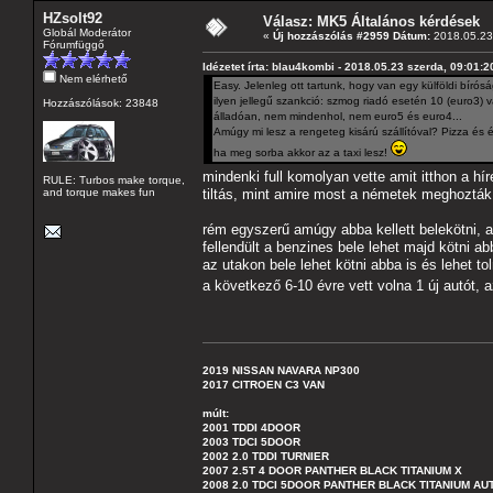
HZsolt92
Válasz: MK5 Általános kérdések
Globál Moderátor
«
Új hozzászólás #2959 Dátum:
2018.05.23 
Fórumfüggő
Idézetet írta: blau4kombi - 2018.05.23 szerda, 09:01:2
Nem elérhető
Easy. Jelenleg ott tartunk, hogy van egy külföldi bíró
ilyen jellegű szankció: szmog riadó esetén 10 (euro3
Hozzászólások: 23848
álladóan, nem mindenhol, nem euro5 és euro4...
Amúgy mi lesz a rengeteg kisárú szállítóval? Pizza és ét
ha meg sorba akkor az a taxi lesz!
mindenki full komolyan vette amit itthon a 
RULE: Turbos make torque,
and torque makes fun
tiltás, mint amire most a németek meghoz
rém egyszerű amúgy abba kellett belekötni, a
fellendült a benzines bele lehet majd kötni abb
az utakon bele lehet kötni abba is és lehet t
a következő 6-10 évre vett volna 1 új autót, 
2019 NISSAN NAVARA NP300
2017 CITROEN C3 VAN
múlt:
2001 TDDI 4DOOR
2003 TDCI 5DOOR
2002 2.0 TDDI TURNIER
2007 2.5T 4 DOOR PANTHER BLACK TITANIUM X
2008 2.0 TDCI 5DOOR PANTHER BLACK TITANIUM A