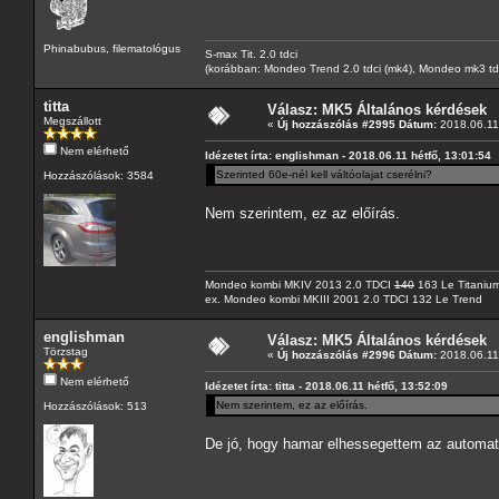
Phinabubus, filematológus
S-max Tit. 2.0 tdci
(korábban: Mondeo Trend 2.0 tdci (mk4), Mondeo mk3 tdci, 
titta
Válasz: MK5 Általános kérdések
Megszállott
«
Új hozzászólás #2995 Dátum:
2018.06.11 
Nem elérhető
Idézetet írta: englishman - 2018.06.11 hétfő, 13:01:54
Szerinted 60e-nél kell váltóolajat cserélni?
Hozzászólások: 3584
Nem szerintem, ez az előírás.
Mondeo kombi MKIV 2013 2.0 TDCI
140
163 Le Titaniu
ex. Mondeo kombi MKIII 2001 2.0 TDCI 132 Le Trend
englishman
Válasz: MK5 Általános kérdések
Törzstag
«
Új hozzászólás #2996 Dátum:
2018.06.11 
Nem elérhető
Idézetet írta: titta - 2018.06.11 hétfő, 13:52:09
Nem szerintem, ez az előírás.
Hozzászólások: 513
De jó, hogy hamar elhessegettem az automata