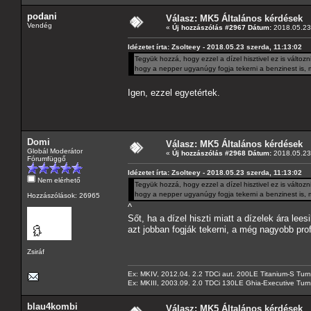
podani
Válasz: MK5 Általános kérdések
Vendég
«
Új hozzászólás #2967 Dátum:
2018.05.23 
Idézetet írta: Zsolteey - 2018.05.23 szerda, 11:13:02
Tegyük hozzá, hogy ezzel a dízel hisztivel ez is válto
hogy a nepper ugyanúgy fogja tekerni a benzinest is, mi
Igen, ezzel egyetértek.
Domi
Válasz: MK5 Általános kérdések
Globál Moderátor
«
Új hozzászólás #2968 Dátum:
2018.05.23 
Fórumfüggő
Idézetet írta: Zsolteey - 2018.05.23 szerda, 11:13:02
Nem elérhető
Tegyük hozzá, hogy ezzel a dízel hisztivel ez is válto
hogy a nepper ugyanúgy fogja tekerni a benzinest is, mi
Hozzászólások: 26965
^
Sőt, ha a dízel hiszti miatt a dízelek ára le
azt jobban fogják tekerni, a még nagyobb pr
Zsiráf
Ex: MKIV, 2012.04. 2.2 TDCi aut. 200LE Titanium-S Turn
Ex: MKIII, 2003.09. 2.0 TDCi 130LE Ghia-Executive Turni
blau4kombi
Válasz: MK5 Általános kérdések