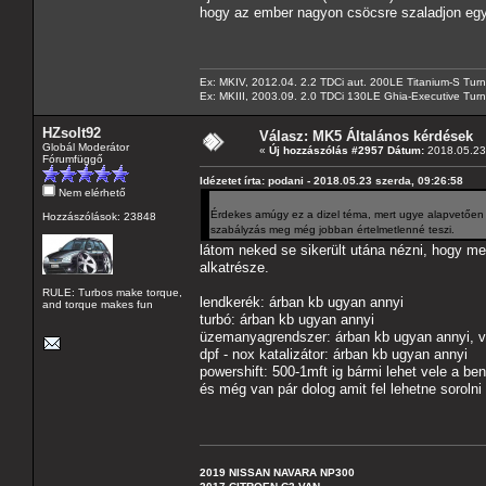
hogy az ember nagyon csöcsre szaladjon egy
Ex: MKIV, 2012.04. 2.2 TDCi aut. 200LE Titanium-S Turn
Ex: MKIII, 2003.09. 2.0 TDCi 130LE Ghia-Executive Turni
HZsolt92
Válasz: MK5 Általános kérdések
Globál Moderátor
«
Új hozzászólás #2957 Dátum:
2018.05.23 
Fórumfüggő
Idézetet írta: podani - 2018.05.23 szerda, 09:26:58
Nem elérhető
Érdekes amúgy ez a dizel téma, mert ugye alapvetően (
Hozzászólások: 23848
szabályzás meg még jobban értelmetlenné teszi.
látom neked se sikerült utána nézni, hogy m
alkatrésze.
RULE: Turbos make torque,
lendkerék: árban kb ugyan annyi
and torque makes fun
turbó: árban kb ugyan annyi
üzemanyagrendszer: árban kb ugyan annyi, v
dpf - nox katalizátor: árban kb ugyan annyi
powershift: 500-1mft ig bármi lehet vele a be
és még van pár dolog amit fel lehetne sorolni
2019 NISSAN NAVARA NP300