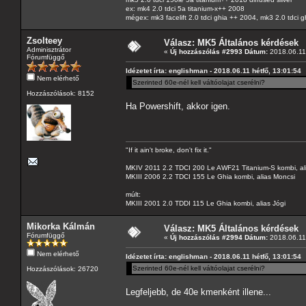
ex: mk4 2.0 tdci 5a titanium-x++ 2008
mégex: mk3 facelift 2.0 tdci ghia ++ 2004, mk3 2.0 tdci 
Zsolteey
Válasz: MK5 Általános kérdések
Adminisztrátor
«
Új hozzászólás #2993 Dátum:
2018.06.11 
Fórumfüggő
Idézetet írta: englishman - 2018.06.11 hétfő, 13:01:54
Nem elérhető
Szerinted 60e-nél kell váltóolajat cserélni?
Hozzászólások: 8152
Ha Powershift, akkor igen.
"If it ain't broke, don't fix it."
MKIV 2011 2.2 TDCI 200 Le AWF21 Titanium-S kombi, al
MKIII 2006 2.2 TDCI 155 Le Ghia kombi, alias Moncsi
múlt:
MKIII 2001 2.0 TDDI 115 Le Ghia kombi, alias Jógi
Mikorka Kálmán
Válasz: MK5 Általános kérdések
Fórumfüggő
«
Új hozzászólás #2994 Dátum:
2018.06.11 
Nem elérhető
Idézetet írta: englishman - 2018.06.11 hétfő, 13:01:54
Szerinted 60e-nél kell váltóolajat cserélni?
Hozzászólások: 26720
Legfeljebb, de 40e kmenként illene...