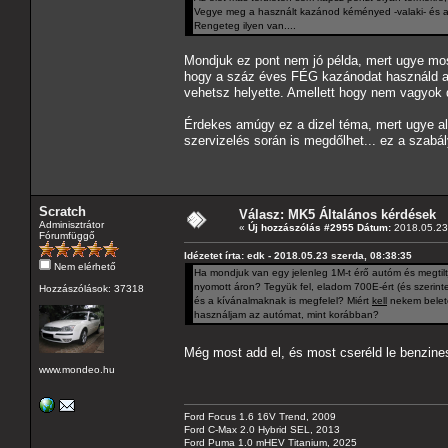
Vegye meg a használt kazánod kéményed -valaki- és adj
Rengeteg ilyen van....
Mondjuk ez pont nem jó példa, mert ugye mo
hogy a száz éves FÉG kazánodat használd a
vehetsz helyette. Amellett hogy nem vagyok di
Érdekes amúgy ez a dizel téma, mert ugye a
szervizelés során is megdőlhet... ez a szabá
Scratch
Válasz: MK5 Általános kérdések
Adminisztrátor
«
Új hozzászólás #2955 Dátum:
2018.05.23 
Fórumfüggő
Idézetet írta: edk - 2018.05.23 szerda, 08:38:35
Nem elérhető
Ha mondjuk van egy jelenleg 1M-t érő autóm és megtilt
nyomott áron? Tegyük fel, eladom 700E-ért (és szerint
Hozzászólások: 37318
és a kívánalmaknak is megfelel? Miért
kell
nekem belete
használjam az autómat, mint korábban?
Még most add el, és most cseréld le benzine
www.mondeo.hu
Ford Focus 1.6 16V Trend, 2009
Ford C-Max 2.0 Hybrid SEL, 2013
Ford Puma 1.0 mHEV Titanium, 2025