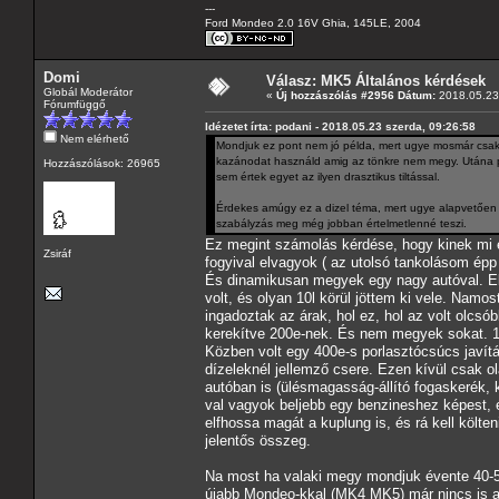
---
Ford Mondeo 2.0 16V Ghia, 145LE, 2004
Domi
Válasz: MK5 Általános kérdések
Globál Moderátor
«
Új hozzászólás #2956 Dátum:
2018.05.23 
Fórumfüggő
Idézetet írta: podani - 2018.05.23 szerda, 09:26:58
Nem elérhető
Mondjuk ez pont nem jó példa, mert ugye mosmár csak
kazánodat használd amig az tönkre nem megy. Utána pe
Hozzászólások: 26965
sem értek egyet az ilyen drasztikus tiltással.
Érdekes amúgy ez a dizel téma, mert ugye alapvetően (
szabályzás meg még jobban értelmetlenné teszi.
Ez megint számolás kérdése, hogy kinek mi 
Zsiráf
fogyival elvagyok ( az utolsó tankolásom épp 
És dinamikusan megyek egy nagy autóval. Előt
volt, és olyan 10l körül jöttem ki vele. Namo
ingadoztak az árak, hol ez, hol az volt olcs
kerekítve 200e-nek. És nem megyek sokat. 1
Közben volt egy 400e-s porlasztócsúcs javítá
dízeleknél jellemző csere. Ezen kívül csak 
autóban is (ülésmagasság-állító fogaskerék,
val vagyok beljebb egy benzineshez képest,
elfhossa magát a kuplung is, és rá kell költ
jelentős összeg.
Na most ha valaki megy mondjuk évente 40-50
újabb Mondeo-kkal (MK4 MK5) már nincs is an