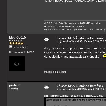
Ha nem nagypapásan vezetek, akkor a különbsé
mk5 2.0 tdci 150le 5a titanium++ 2018 diffused silver
ex: mk4 2.0 tdci 5a titanium-x++ 2008
mégex: mk3 facelift 2.0 tdci ghia ++ 2004, mk3 2.0 tdci 
Meg Győző
Válasz: MK5 Általános kérdések
Fórumfüggő
«
Új hozzászólás #2961 Dátum:
2018.05.23 
Nem elérhető
Nagyon kicsi ám a pozitív merítés, amit felsor
A gyakorlat egész másképp néz ki, mert a leg
Hozzászólások: 24525
Na azoknak magyarázzátok az előnyöket!
Imádom a dízeleket!
podani
Válasz: MK5 Általános kérdések
Vendég
«
Új hozzászólás #2962 Dátum:
2018.05.23 
Idézetet írta: HZsolt92 - 2018.05.23 szerda, 10:03:36
látom neked se sikerült utána nézni, hogy mennyibe k