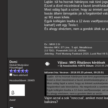
Lajtán túl ha hoznak hátrányos nak tünö jog
Ezzel a dízel mizzériával a fauvé ámokfutásá
Most odáig fajult a sztori, hogy az érintett a
busás állami támogatás jár a forgalombol v
az M1 esen kifele.
Egyik kollégám leadta a 12 éves vwoffpasssat
kamat!) vett egy Tesla t.
És ahogy elnéztem, nem a gondok ültek az a
Ex : MKIII 2.0i
Mondeo MKV, ST Line, 5 ajtó, Metallicious
2.0 TDCi, Powershift 210 LE, 450Nm
Jelenleg : Ford Mustang Fastback 2020, Lucid Red V8 5
Domi
Válasz: MK5 Általános kérdések
Globál Moderátor
«
Új hozzászólás #2975 Dátum:
2018.05.25 
Fórumfüggő
Idézetet írta: Vectron - 2018.05.25 péntek, 09:25:51
Nem elérhető
Lajtán túl ha hoznak hátrányos nak tünö jogszabályoka
Ezzel a dízel mizzériával a fauvé ámokfutását(egész a
Hozzászólások: 26965
Most odáig fajult a sztori, hogy az érintett autokat(ami
forgalombol valo kivonáshoz. Ha megnézzük a szerbro
Egyik kollégám leadta a 12 éves vwoffpasssatjat, azt a
És ahogy elnéztem, nem a gondok ültek az arcán.
Vajon azzal a sok "ronccsal', amiket most l
Zsiráf
balkánra?