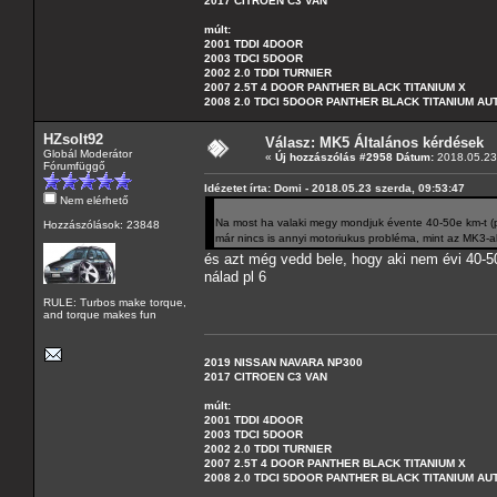
2017 CITROEN C3 VAN
múlt:
2001 TDDI 4DOOR
2003 TDCI 5DOOR
2002 2.0 TDDI TURNIER
2007 2.5T 4 DOOR PANTHER BLACK TITANIUM X
2008 2.0 TDCI 5DOOR PANTHER BLACK TITANIUM A
HZsolt92
Válasz: MK5 Általános kérdések
Globál Moderátor
«
Új hozzászólás #2958 Dátum:
2018.05.23 
Fórumfüggő
Idézetet írta: Domi - 2018.05.23 szerda, 09:53:47
Nem elérhető
Na most ha valaki megy mondjuk évente 40-50e km-t (p
Hozzászólások: 23848
már nincs is annyi motoriukus probléma, mint az MK3-a
és azt még vedd bele, hogy aki nem évi 40-5
nálad pl 6
RULE: Turbos make torque,
and torque makes fun
2019 NISSAN NAVARA NP300
2017 CITROEN C3 VAN
múlt:
2001 TDDI 4DOOR
2003 TDCI 5DOOR
2002 2.0 TDDI TURNIER
2007 2.5T 4 DOOR PANTHER BLACK TITANIUM X
2008 2.0 TDCI 5DOOR PANTHER BLACK TITANIUM A