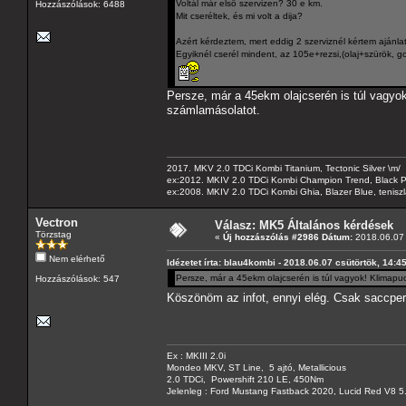
Voltál már elsö szervizen? 30 e km.
Hozzászólások: 6488
Mit cseréltek, és mi volt a dija?
Azért kérdeztem, mert eddig 2 szerviznél kértem ajánlato
Egyiknél cserél mindent, az 105e+rezsi,(olaj+szürök, go,
Persze, már a 45ekm olajcserén is túl vagyok
számlamásolatot.
2017. MKV 2.0 TDCi Kombi Titanium, Tectonic Silver \m/
ex:2012. MKIV 2.0 TDCi Kombi Champion Trend, Black Pa
ex:2008. MKIV 2.0 TDCi Kombi Ghia, Blazer Blue, tenis
Vectron
Válasz: MK5 Általános kérdések
Törzstag
«
Új hozzászólás #2986 Dátum:
2018.06.07 
Nem elérhető
Idézetet írta: blau4kombi - 2018.06.07 csütörtök, 14:4
Persze, már a 45ekm olajcserén is túl vagyok! Klimapu
Hozzászólások: 547
Köszönöm az infot, ennyi elég. Csak saccpe
Ex : MKIII 2.0i
Mondeo MKV, ST Line, 5 ajtó, Metallicious
2.0 TDCi, Powershift 210 LE, 450Nm
Jelenleg : Ford Mustang Fastback 2020, Lucid Red V8 5