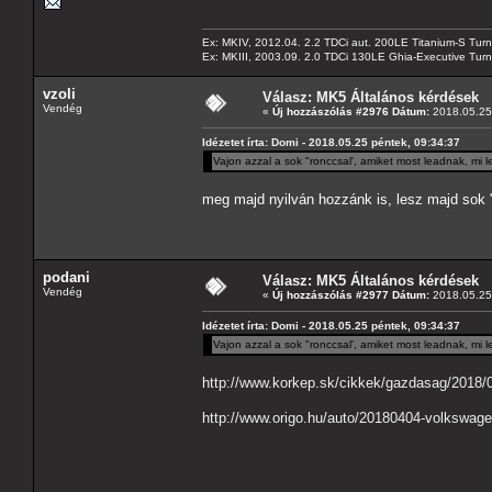
Ex: MKIV, 2012.04. 2.2 TDCi aut. 200LE Titanium-S Turn
Ex: MKIII, 2003.09. 2.0 TDCi 130LE Ghia-Executive Turni
vzoli
Válasz: MK5 Általános kérdések
Vendég
«
Új hozzászólás #2976 Dátum:
2018.05.25 
Idézetet írta: Domi - 2018.05.25 péntek, 09:34:37
Vajon azzal a sok "ronccsal', amiket most leadnak, mi
meg majd nyilván hozzánk is, lesz majd sok 
podani
Válasz: MK5 Általános kérdések
Vendég
«
Új hozzászólás #2977 Dátum:
2018.05.25 
Idézetet írta: Domi - 2018.05.25 péntek, 09:34:37
Vajon azzal a sok "ronccsal', amiket most leadnak, mi
http://www.korkep.sk/cikkek/gazdasag/2018/0
http://www.origo.hu/auto/20180404-volkswag