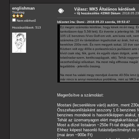
englishman
Válasz: MK5 Általános kérdések
Törzstag
«
Új hozzászólás #2960 Dátum:
2018.05.23 
Nem elérhető
Idézetet írta: Domi - 2018.05.23 szerda, 09:53:47
Ez megint számolás kérdése, hogy kinek mi éri meg. Én
Hozzászólások: 513
tankolásom épp 5,56l lett). Ez évente a jelenlegi kb.
105 LE benzines IV-es Golf-om volt, ami lusta volt, nem 
számolva (10 év távlatában ingadoztak az árak, hol ez
kerekítve 200e-nek. És nem megyek sokat. 10 éve van 
Közben volt egy 400e-s porlasztócsúcs javításom ami dí
kívül csak olaj, fék, gumi, és egyéb olyan dolgok, am
tolatóradar-szem, kerékcsapágyak, stb). Tehát nagyv
vezethetőségi stílusban. Ha most még elfhossa magát a
legalábbis - jelentős összeg.
Na most ha valaki megy mondjuk évente 40-50e km-t (p
már nincs is annyi motoriukus probléma, mint az MK3-a
Megerősítve a számolást:
Mostani (lecserélésre váró) autóm, ment 230e
Összehasonlításként asszony 1.6 benzines fo
benzines mondeoé is hasonlóképpen alakul, s
Tehát az üzemanyagon elért megtakarítással 
Most a dízel listaáron ~250e Ft-tal drágább, 
Ehhez képest hasonló futásteljesítményt és 
(mai áron ~900e Ft)