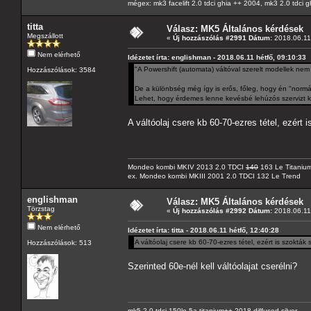
mégex: mk3 facelift 2.0 tdci ghia ++ 2004, mk3 2.0 tdci 
titta
Válasz: MK5 Általános kérdések
Megszállott
«
Új hozzászólás #2991 Dátum:
2018.06.11 
Nem elérhető
Idézetet írta: englishman - 2018.06.11 hétfő, 09:10:33
"A Powershift (automata) váltóval szerelt modellek nem 
Hozzászólások: 3584
De a különbség még így is erős, főleg, hogy én "normá
Lehet, hogy érdemes lenne kevésbé lehúzós szervizt ke
A váltóolaj csere kb 60-70-ezres tétel, ezért 
Mondeo kombi MKIV 2013 2.0 TDCI
140
163 Le Titaniu
ex. Mondeo kombi MKIII 2001 2.0 TDCI 132 Le Trend
englishman
Válasz: MK5 Általános kérdések
Törzstag
«
Új hozzászólás #2992 Dátum:
2018.06.11 
Nem elérhető
Idézetet írta: titta - 2018.06.11 hétfő, 12:40:28
A váltóolaj csere kb 60-70-ezres tétel, ezért is szokták
Hozzászólások: 513
Szerinted 60e-nél kell váltóolajat cserélni?
mk5 2.0 tdci 150le 5a titanium++ 2018 diffused silver