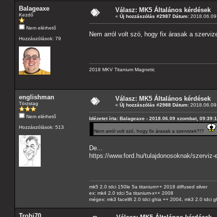
Balageaxe
Válasz: MK5 Általános kérdések
Kezdő
«
Új hozzászólás #2987 Dátum:
2018.06.09 
Nem elérhető
Nem arról volt szó, hogy fix árasak a szervi
Hozzászólások: 79
2018 MKV Titanium Magnetic
englishman
Válasz: MK5 Általános kérdések
Törzstag
«
Új hozzászólás #2988 Dátum:
2018.06.09 
Nem elérhető
Idézetet írta: Balageaxe - 2018.06.09 szombat, 09:39:
Hozzászólások: 513
Nem arról volt szó, hogy fix árasak a szervizek?!?
De...
https://www.ford.hu/tulajdonosoknak/szerviz-
mk5 2.0 tdci 150le 5a titanium++ 2018 diffused silver
ex: mk4 2.0 tdci 5a titanium-x++ 2008
mégex: mk3 facelift 2.0 tdci ghia ++ 2004, mk3 2.0 tdci 
Trobi70