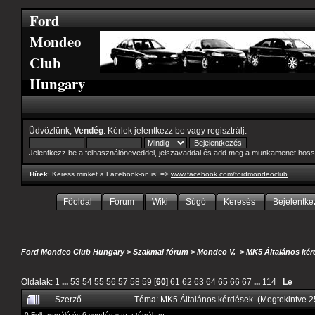
Ford
Mondeo
Club
Hungary
Üdvözlünk,
Vendég
. Kérlek
jelentkezz be
vagy
regisztrálj
.
Jelentkezz be a felhasználóneveddel, jelszavaddal és add meg a munkamenet hoss
Hírek
: Keress minket a Facebook-on is! =>
www.facebook.com/fordmondeoclub
Főoldal
Forum
Wiki
Súgó
Keresés
Bejelentke
Ford Mondeo Club Hungary
>
Szakmai fórum
>
Mondeo V.
>
MK5 Általános kér
Oldalak:
1
...
53
54
55
56
57
58
59
[
60
]
61
62
63
64
65
66
67
...
114
Le
Szerző
Téma: MK5 Általános kérdések (Megtekintve 
0 Felhasználó és 6 vendég van a témában