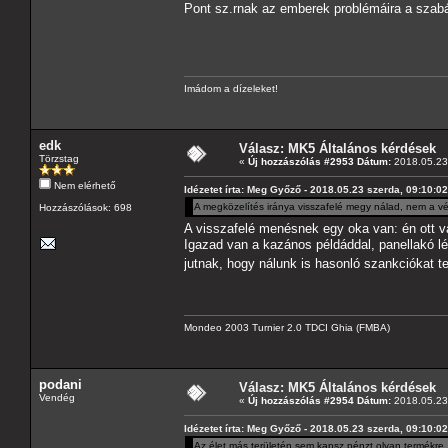
Pont sz.rnak az emberek problémáira a sza
Imádom a dízeleket!
edk
Válasz: MK5 Általános kérdések
Törzstag
«
Új hozzászólás #2953 Dátum:
2018.05.23 
Nem elérhető
Idézetet írta: Meg Győző - 2018.05.23 szerda, 09:10:02
A megközelítés iránya visszafelé megy nálad, nem a vég
Hozzászólások: 698
A visszafelé menésnek egy oka van: én ott 
Igazad van a kazános példáddal, panellakó l
jutnak, hogy nálunk is hasonló szankciókat t
Mondeo 2003 Turnier 2.0 TDCI Ghia (FMBA)
podani
Válasz: MK5 Általános kérdések
Vendég
«
Új hozzászólás #2954 Dátum:
2018.05.23 
Idézetet írta: Meg Győző - 2018.05.23 szerda, 09:10:02
Az élet más területén sem kapsz pénzt olyan termékre