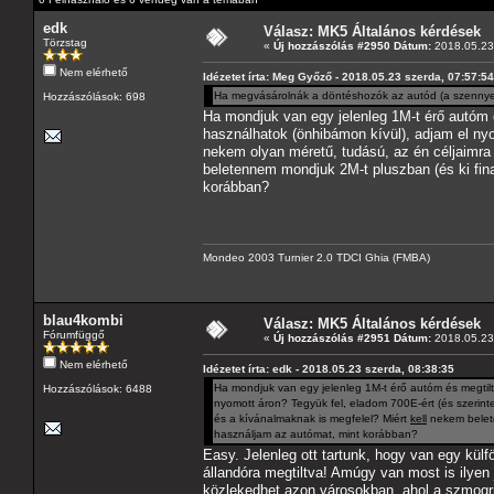
edk
Válasz: MK5 Általános kérdések
Törzstag
«
Új hozzászólás #2950 Dátum:
2018.05.23 
Nem elérhető
Idézetet írta: Meg Győző - 2018.05.23 szerda, 07:57:54
Ha megvásárolnák a döntéshozók az autód (a szennye
Hozzászólások: 698
Ha mondjuk van egy jelenleg 1M-t érő autóm 
használhatok (önhibámon kívül), adjam el nyo
nekem olyan méretű, tudású, az én céljaimra
beletennem mondjuk 2M-t pluszban (és ki fin
korábban?
Mondeo 2003 Turnier 2.0 TDCI Ghia (FMBA)
blau4kombi
Válasz: MK5 Általános kérdések
Fórumfüggő
«
Új hozzászólás #2951 Dátum:
2018.05.23 
Nem elérhető
Idézetet írta: edk - 2018.05.23 szerda, 08:38:35
Ha mondjuk van egy jelenleg 1M-t érő autóm és megtilt
Hozzászólások: 6488
nyomott áron? Tegyük fel, eladom 700E-ért (és szerint
és a kívánalmaknak is megfelel? Miért
kell
nekem belete
használjam az autómat, mint korábban?
Easy. Jelenleg ott tartunk, hogy van egy kül
állandóra megtiltva! Amúgy van most is ilyen
közlekedhet azon városokban, ahol a szmogr