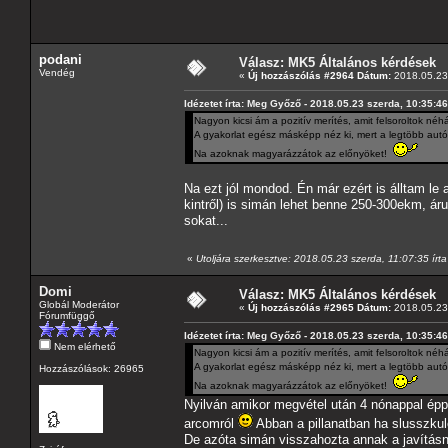
podani
Válasz: MK5 Általános kérdések
Vendég
«
Új hozzászólás #2964 Dátum:
2018.05.23 
Idézetet írta: Meg Győző - 2018.05.23 szerda, 10:35:46
Nagyon kicsi ám a pozitív merítés, amit felsoroltok néhá
A gyakorlat egész másképp néz ki, mert a legtöbb autó
Na azoknak magyarázzátok az előnyöket!
Na ezt jól mondod. Én már ezért is álltam le a
kintről) is simán lehet benne 250-300ekm, ár
sokat...
«
Utoljára szerkesztve: 2018.05.23 szerda, 11:07:35 írt
Domi
Válasz: MK5 Általános kérdések
Globál Moderátor
«
Új hozzászólás #2965 Dátum:
2018.05.23 
Fórumfüggő
Idézetet írta: Meg Győző - 2018.05.23 szerda, 10:35:46
Nem elérhető
Nagyon kicsi ám a pozitív merítés, amit felsoroltok néhá
A gyakorlat egész másképp néz ki, mert a legtöbb autó
Hozzászólások: 26965
Na azoknak magyarázzátok az előnyöket!
Nyilván amikor megvétel után 4 nónappal épp 
arcomról
Abban a pillanatban ha slusszkul
De azóta simán visszahozta annak a javításn